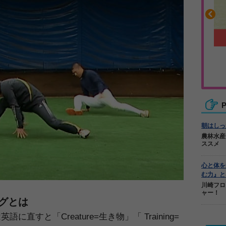
沿って書ける
毎日の食事＋α
ーノート
キレキレ
P
朝はしっ
農林水産
ススメ
心と体を
む力』と
川崎フロ
ャー！
グとは
直すと「Creature=生き物」「 Training=