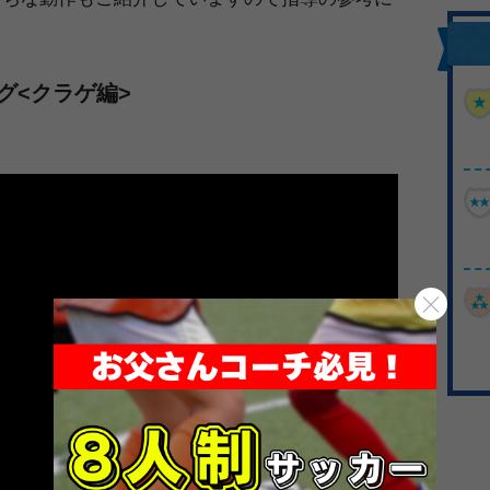
グ<クラゲ編>