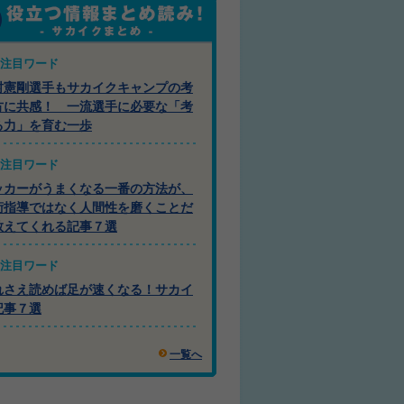
注目ワード
村憲剛選手もサカイクキャンプの考
方に共感！ 一流選手に必要な「考
る力」を育む一歩
注目ワード
ッカーがうまくなる一番の方法が、
術指導ではなく人間性を磨くことだ
教えてくれる記事７選
注目ワード
れさえ読めば足が速くなる！サカイ
記事７選
一覧へ