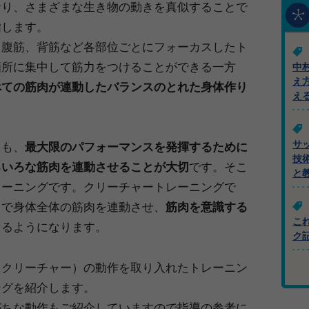
おり、さまざまな生き物の動きを真似することで
指します。
、腹筋、背筋など各部位ごとにフォーカスしたト
箇所に集中して筋力をつけることができる一方
中
え
べての筋肉が連動したバランスのとれた身体作り
え
。
サ
ても、
最大限のパフォーマンスを発揮するために
技
ろいろな筋肉を連動させることが大切
です。そこ
と
レーニングです。クリーチャートレーニングで
りで身体全体の筋肉を連動させ、
筋肉を意識する
こ
きるようになります。
ク
（クリーチャー）の動作を取り入れたトレーニン
ングを紹介します。
がちな動作もご紹介していますので指導の参考に