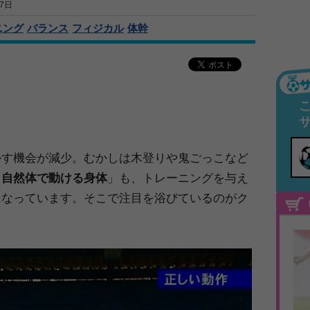
7日
ニング
バランス
フィジカル
体幹
かす機会が減少。むかしは木登りや鬼ごっこなど
「
自然体で動ける身体
」も、トレーニングを与え
になっています。そこで注目を浴びているのがク
。