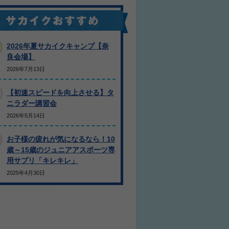
2026年夏サカイクキャンプ【奈
良会場】
2026年7月13日
【初速スピードを向上させる】タ
ニラダー講習会
2026年5月14日
お子様の疲れが気になるなら！10
歳～15歳のジュニアアスポーツ専
用サプリ「キレキレ」
2025年4月30日