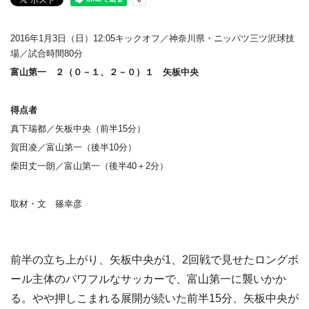
2016年1月3日（日）12:05キックオフ／神奈川県・ニッパツ三ツ沢球技
場／試合時間80分
富山第一 ２（０－１、２－０）１ 矢板中央
得点者
真下瑞都／矢板中央（前半15分）
賀田凌／富山第一（後半10分）
柴田丈一朗／富山第一（後半40＋2分）
取材・文 篠幸彦
前半の立ち上がり、矢板中央が1、2回戦で見せたロングボ
ール主体のパワフルなサッカーで、富山第一に襲いかか
る。やや押しこまれる展開が続いた前半15分、矢板中央が