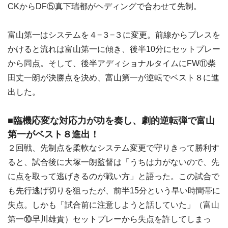
CKからDF⑤真下瑞都がヘディングで合わせて先制。
富山第一はシステムを４−３−３に変更。前線からプレスを
かけると流れは富山第一に傾き、後半10分にセットプレー
から同点。そして、後半アディショナルタイムにFW⑪柴
田丈一朗が決勝点を決め、富山第一が逆転でベスト８に進
出した。
■臨機応変な対応力が功を奏し、劇的逆転弾で富山
第一がベスト８進出！
２回戦、先制点を柔軟なシステム変更で守りきって勝利す
ると、試合後に大塚一朗監督は「うちは力がないので、先
に点を取って逃げきるのが戦い方」と語った。この試合で
も先行逃げ切りを狙ったが、前半15分という早い時間帯に
失点。しかも「試合前に注意しようと話していた」（富山
第一⑩早川雄貴）セットプレーから失点を許してしまっ