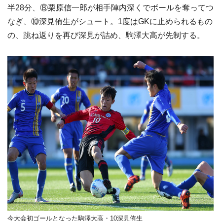
半28分、⑧栗原信一郎が相手陣内深くでボールを奪ってつ
なぎ、⑩深見侑生がシュート。1度はGKに止められるもの
の、跳ね返りを再び深見が詰め、駒澤大高が先制する。
今大会初ゴールとなった駒澤大高・10深見侑生