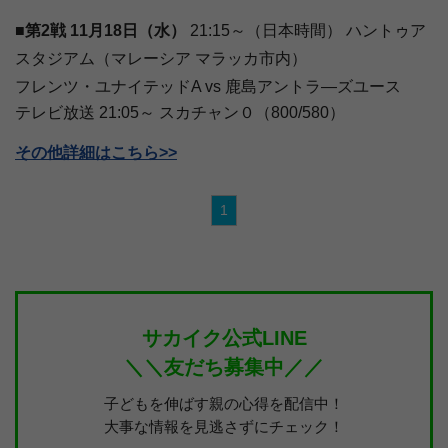
■第2戦 11月18日（水）
21:15～（日本時間） ハントゥア
スタジアム（マレーシア マラッカ市内）
フレンツ・ユナイテッドA vs 鹿島アントラ―ズユース
テレビ放送 21:05～ スカチャン０（800/580）
その他詳細はこちら>>
1
サカイク公式LINE
＼＼友だち募集中／／
子どもを伸ばす親の心得を配信中！
大事な情報を見逃さずにチェック！