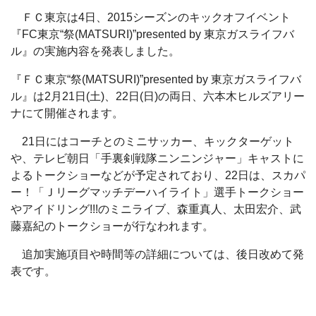
ＦＣ東京は4日、2015シーズンのキックオフイベント
『FC東京“祭(MATSURI)”presented by 東京ガスライフバ
ル』の実施内容を発表しました。
『ＦＣ東京“祭(MATSURI)”presented by 東京ガスライフバ
ル』は2月21日(土)、22日(日)の両日、六本木ヒルズアリー
ナにて開催されます。
21日にはコーチとのミニサッカー、キックターゲット
や、テレビ朝日「手裏剣戦隊ニンニンジャー」キャストに
よるトークショーなどが予定されており、22日は、スカパ
ー！「Ｊリーグマッチデーハイライト」選手トークショー
やアイドリング!!!のミニライブ、森重真人、太田宏介、武
藤嘉紀のトークショーが行なわれます。
追加実施項目や時間等の詳細については、後日改めて発
表です。