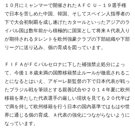
１０月にミャンマーで開催されたＡＦＣ Ｕ－１９選手権
で日本を苦しめた中国、韓国、そしてスペイン人指導者の
下で大会初制覇を成し遂げたカタールといったアジアのラ
イバル国は数年前から積極的に国策として将来Ａ代表入り
が期待されるタレントを欧州強豪クラブの下部組織や下部
リーグに送り込み、個の育成を図っています。
ＦＩＦＡがＦＣバルセロナに下した補強禁止処分によっ
て、今後１８歳未満の国際移籍禁止ルールが徹底されるこ
とになるとはいえ、アギーレ新監督の下で日本代表が戦っ
たブラジル戦を筆頭とする親善試合や２０１４年夏に欧州
移籍を果たした代表選手の厳しい現状を見ても２０代半ば
で満を持して欧州移籍を行う日本の国内基準ではもはや世
界に通じる個の育成、Ａ代表の強化につながらないように
なっています。