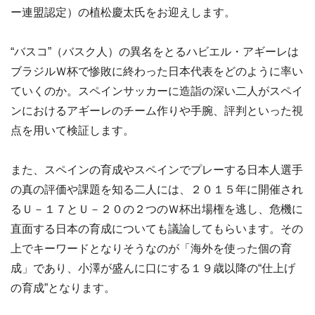
ー連盟認定）の植松慶太氏をお迎えします。
“バスコ”（バスク人）の異名をとるハビエル・アギーレは
ブラジルＷ杯で惨敗に終わった日本代表をどのように率い
ていくのか。スペインサッカーに造詣の深い二人がスペイ
ンにおけるアギーレのチーム作りや手腕、評判といった視
点を用いて検証します。
また、スペインの育成やスペインでプレーする日本人選手
の真の評価や課題を知る二人には、２０１５年に開催され
るＵ－１７とＵ－２０の２つのＷ杯出場権を逃し、危機に
直面する日本の育成についても議論してもらいます。その
上でキーワードとなりそうなのが「海外を使った個の育
成」であり、小澤が盛んに口にする１９歳以降の“仕上げ
の育成”となります。