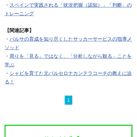
・
スペインで実践される「状況把握（認知）」「判断」の
トレーニング
【関連記事】
・
バルサの育成を知り尽くしたサッカーサービスの指導メ
ソッド
・
周りを「見る」ではなく、「分析しながら観る」ことを
学ぶ
・
シャビを育てた元バルセロナカンテラコーチの教えに迫
る！
1