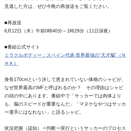
見逃した方は、ぜひ今晩の再放送をご覧ください。
■再放送
6月12日（木）午前0時40分～1時29分（11日深夜）
■番組公式サイト
ミラクルボディー：スペイン代表 世界最強の"天才脳"（Ｎ
ＨＫ）
身長170cmという決して恵まれていない体格のシャビが、
なぜ世界最高のMFと呼ばれるのか？ その理由はシャビ
の頭の中にあります。番組中で「サッカーでは肉体より
も、脳のスピードが重要なんだ」「マヌケなやつはサッカ
ー選手にはなれない」と語るシャビ。
状況把握（認知）⇒判断⇒実行というサッカーのプロセス