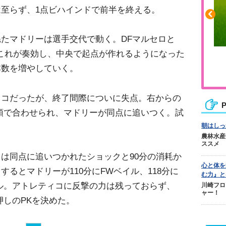
至らず、1点ビハインドで前半を終える。
たマドリーは選手交代で動く。DFマルセロと
これが奏効し、中央で起点が作れるようになった
の張りや疲れに
人気No.1商品
本数を増やしていく。
ッグリカバリー
テクダマ
ィコだったが、終了間際についに失点。右からの
P
頭で合わせられ、マドリーが同点に追いつく。試
朝はしっ
農林水産
ススメ
は同点に追いつかれたショックと90分の消耗か
心と体を
るとマドリーが110分にFWベイル、118分に
む力』と
ル。アトレティコに反撃の力は残っておらず、
川崎フロ
ャー！
押しのPKを決めた。