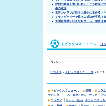
現地の食事を食べられることも世界で
事の意識
世界のクラブが日本人選手に求めるス
ミラノダービーで日本人対決が実現（
香川復帰戦でいきなりゴール、岡崎は
トピックス＆ニュース
コ
コメント
サカイク
トピックス＆ニュース
レアル
トピックス＆ニュース
連載
コラム
考える力
こころ
健康と食育
サッカー豆知
エンタメ
サッカー動画
みんなのサッカ
本・書籍
データ
配布物
アンケート