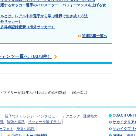
活躍するサッカー選手のバロメーター パフォーマンスを上げる食
キルとは。レアル中井選手から学ぶ世界で生き抜く方法
海外サッカー）
最多得点記録更新（海外サッカー）
関連記事一覧へ
ンテンツ一覧へ（8078件）
・マドリーが12年ぶり10回目の欧州制覇！（欧州CL）
COACH UNT
親子でチャレンジ
インタビュー
テクニック
運動能力
識
勉強と進路
サッカーを観て学ぶ
サカイクリア
ーフォト
身近な話題
サカイクフリ
Spike!
少年サッカー用語解説
中高