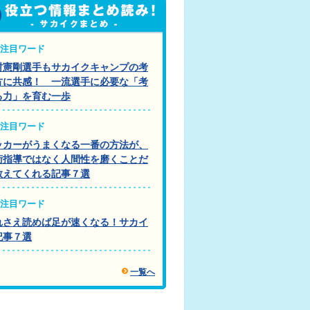
注目ワード
村憲剛選手もサカイクキャンプの考
方に共感！ 一流選手に必要な「考
る力」を育む一歩
注目ワード
ッカーがうまくなる一番の方法が、
術指導ではなく人間性を磨くことだ
教えてくれる記事７選
注目ワード
れさえ読めば足が速くなる！サカイ
記事７選
一覧へ