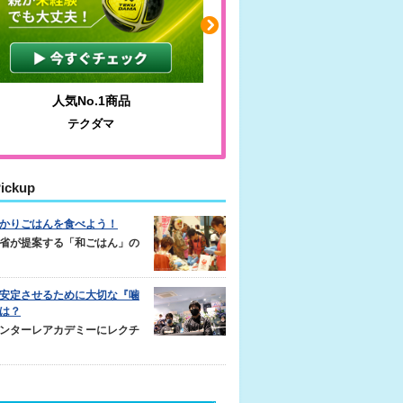
わかりやすい質問に沿って書ける
毎日の食
サカイクサッカーノート
キレキ
ickup
かりごはんを食べよう！
省が提案する「和ごはん」の
安定させるために大切な『噛
は？
ンターレアカデミーにレクチ