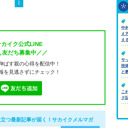
1
中
え
え
サカイク公式LINE
＼友だち募集中／／
サ
伸ばす親の心得を配信中！
技
報を見逃さずにチェック！
と
こ
ク
役立つ最新記事が届く！サカイクメルマガ