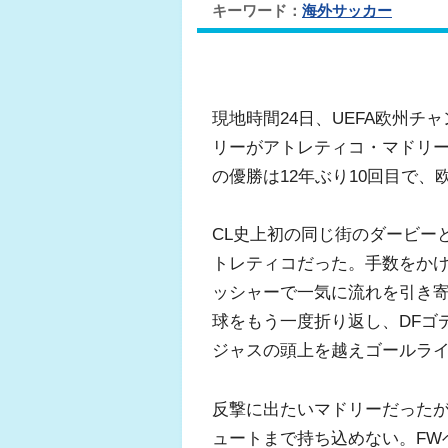
キーワード：
海外サッカー
現地時間24日、UEFA欧州
リーがアトレティコ・マドリー
の優勝は12年ぶり10回目で
CL史上初の同じ街のダービー
トレティコだった。手数をか
ッシャーで一気に流れを引き寄
球をもう一度折り返し、DFゴ
ジャスの頭上を越えゴールラ
反撃に出たいマドリーだった
ュートまで持ち込めない。FW