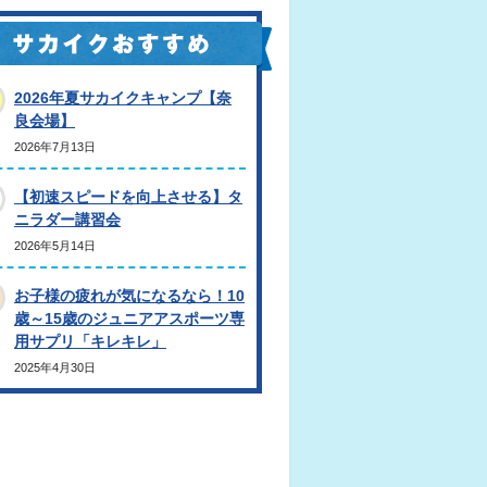
2026年夏サカイクキャンプ【奈
良会場】
2026年7月13日
【初速スピードを向上させる】タ
ニラダー講習会
2026年5月14日
お子様の疲れが気になるなら！10
歳～15歳のジュニアアスポーツ専
用サプリ「キレキレ」
2025年4月30日