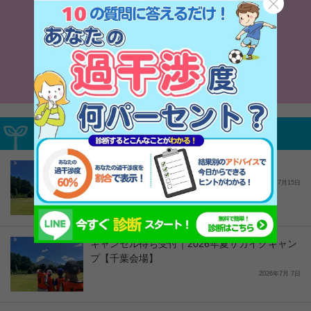
て書ける
毎日の食事＋α
ート
キレキレ
募集中サカイクイベント
2026年夏サカイクキャンプ【富士会場】
2026年7月15日
キャンセル待ち受付｜2026年夏サカイクキャン
プ【千葉会場】
2026年7月 7日