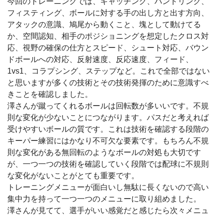
今回のトレーニングでは、キャッチング、ハンドリング、
フィスティング、ボールに対する手の出し方と出す方向、
アタックの意識、鳩尾から動くこと、塊として動けてる
か、空間認知、相手のポジショニングを想定したクロス対
応、視野の確保の仕方とスピード、シュート対応、バウン
ドボールへの対応、反射速度、反応速度、フィード、
1vs1、コラプシング、ステップなど。これで全部ではない
と思いますが多くの技術とその技術発揮のために意識すべ
きことを確認しました。
澤さんが蹴ってくれるボールは回転数が多いいです。不規
則な変化が少ないことにつながります。パスだと考えれば
受けやすいボールの質です。これは技術を確認する段階の
キーパー練習にはかなり不可欠な要素です。もちろん不規
則な変化がある無回転のようなボールの対処も大切です
が、一つ一つの技術を確認していく段階では配球に不規則
な変化がないことがとても重要です。
トレーニングメニューが面白いし無駄に長くないので高い
集中力を持って一つ一つのメニューに取り組めました。
澤さんが見てて、選手がいい感覚だと感じたら次々メニュ