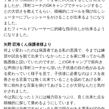
ましたが、澤村コーチのGKキャンプでチャレンジするこ
との大切さを教えてもらい、積極的にゴールを飛び出しシ
ューターにプレッシャーをかけることが出来るようになり
ました。
またフィールドプレーヤーに的確な指示出しが出来るよう
になりました。
矢野 匠海くん保護者様より
何より変わったのは保護者である私の意識で、今までは練
習や試合を観て出来ていなかったことを家に帰ってから愚
痴愚痴と説いていたのですが、このGKキャンプで前向き
な声掛けを澤村コーチから頂いた子供達の目の色がみるみ
る変わっていく様子を見て、子供達に必要なのはミスを改
善させる言葉では無く出来ていることを認めてあげる事、
常に前向きな言葉を掛けてあげることが大切なんだと気付
かされました。
今は気になったミスには極力目をつぶり、良く出来た点を
積極的に探して褒めるようにしています。
技術面は当然ですがメンタル面で弱点がある選手や試合中