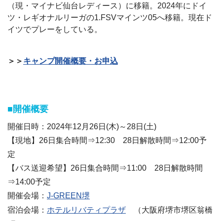
（現・マイナビ仙台レディース）に移籍。
2024
年にドイ
ツ・レギオナルリーガの
1.FSV
マインツ
05
へ移籍。現在ド
イツでプレーをしている。
＞＞
キャンプ開催概要・お申込
■開催概要
開催日時：2024年12月26日(木)～28日(土)
【現地】26日集合時間⇒12:30 28日解散時間⇒12:00予
定
【バス送迎希望】26日集合時間⇒11:00 28日解散時間
⇒14:00予定
開催会場：
J-GREEN堺
ホテルリバティプラザ
（
大阪府
堺市堺区翁橋
宿泊会場：