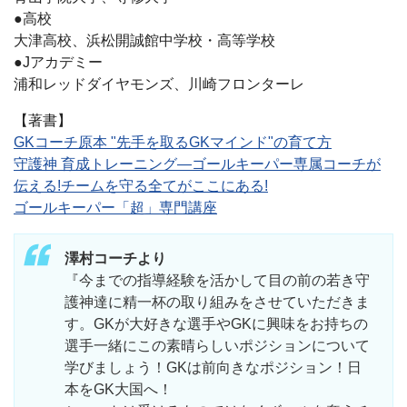
●高校
大津高校、浜松開誠館中学校・高等学校
●Jアカデミー
浦和レッドダイヤモンズ、川崎フロンターレ
【著書】
GKコーチ原本 "先手を取るGKマインド"の育て方
守護神 育成トレーニング―ゴールキーパー専属コーチが
伝える!チームを守る全てがここにある!
ゴールキーパー「超」専門講座
澤村コーチより
『今までの指導経験を活かして目の前の若き守
護神達に精一杯の取り組みをさせていただきま
す。GKが大好きな選手やGKに興味をお持ちの
選手一緒にこの素晴らしいポジションについて
学びましょう！GKは前向きなポジション！日
本をGK大国へ！