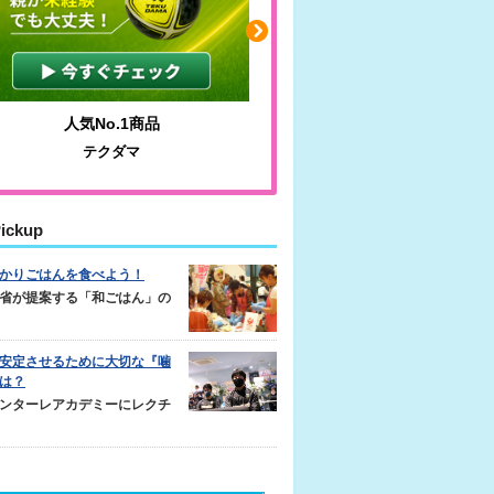
人気No.1商品
わかりやすい質問に沿っ
テクダマ
サカイクサッカーノ
ickup
かりごはんを食べよう！
省が提案する「和ごはん」の
安定させるために大切な『噛
は？
ンターレアカデミーにレクチ