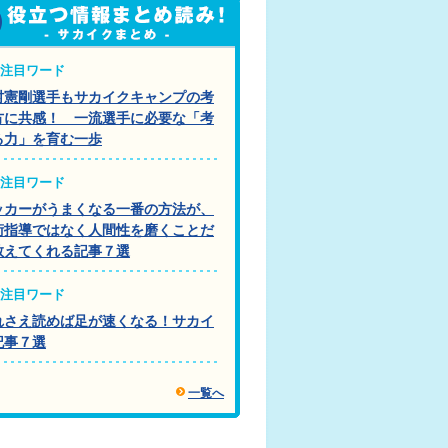
注目ワード
村憲剛選手もサカイクキャンプの考
方に共感！ 一流選手に必要な「考
る力」を育む一歩
注目ワード
ッカーがうまくなる一番の方法が、
術指導ではなく人間性を磨くことだ
教えてくれる記事７選
注目ワード
れさえ読めば足が速くなる！サカイ
記事７選
一覧へ