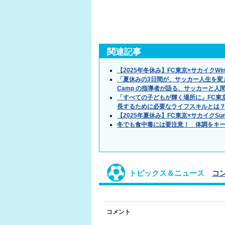
関連記事
【2025年冬休み】FC東京×サカイクWint
「夏休みの3日間が、サッカー人生を変え
Camp の指導者が語る、サッカーと
「すべての子どもが輝く場所に」FC東京×
長するために必要なライフスキルとは
【2025年夏休み】FC東京×サカイクSum
冬でも食中毒には要注意！ 体調をキ
トピックス＆ニュース
コ
コメント