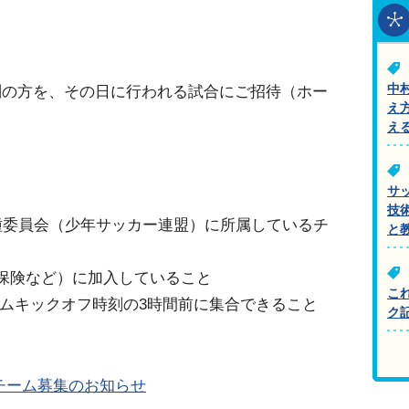
中
判の方を、その日に行われる試合にご招待（ホー
え
え
サ
技
種委員会（少年サッカー連盟）に所属しているチ
と
保険など）に加入していること
こ
ームキックオフ時刻の3時間前に集合できること
ク
チーム募集のお知らせ