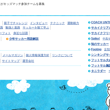
京がキッズマッチ参加チームを募集
COACH UNT
親子でチャレンジ
インタビュー
テクニック
運動能力
識
勉強と進路
サッカーを観て学ぶ
サカイクリア
ーフォト
身近な話題
サカイクフリ
Spike!
少年サッカー用語解説
中高
知のサッカー
Footing
足型
シンキングサ
メールマガジン
個人情報保護方針
リンクについて
フットサル大
サイトマップ
運営会社
フットサル施
タニラダー