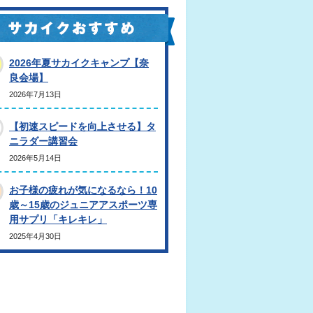
2026年夏サカイクキャンプ【奈
良会場】
2026年7月13日
【初速スピードを向上させる】タ
ニラダー講習会
2026年5月14日
お子様の疲れが気になるなら！10
歳～15歳のジュニアアスポーツ専
用サプリ「キレキレ」
2025年4月30日