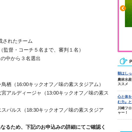
ふくらはぎの張りや疲れに
構成されたチーム
ジュニアレッグリカバリー
フ（監督・コーチ５名まで、審判１名）
ムの中から３名選出
P
朝はしっ
農林水産
ン鳥栖（16:00キックオフ／味の素スタジアム）
ススメ
s大宮アルディージャ（13:00キックオフ／味の素ス
心と体を
む力』と
川崎フロ
エスパルス（18:30キックオフ／味の素スタジア
ャー！
異なるため、下記のお申込みの詳細にてご確認く