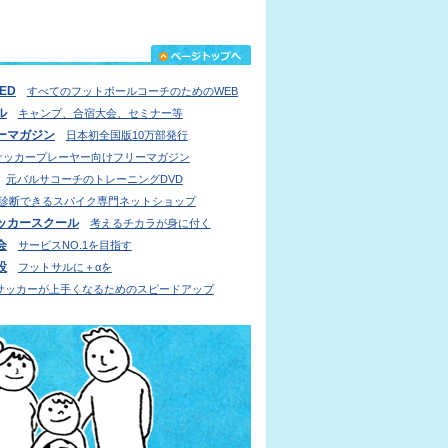
IED
すべてのフットボールコーチのためのWEB
ル
キャンプ、合宿大会、セミナー等
ーマガジン
日本初全国版10万部発行
サッカープレーヤー向けフリーマガジン
元バルサコーチのトレーニングDVD
診断できるスパイク専門ネットショップ
ッカースクール
考えるチカラが身に付く
会
サービスNO.1を目指す
設
フットサルに＋αを
サッカーが上手くなるためのスピードアップ