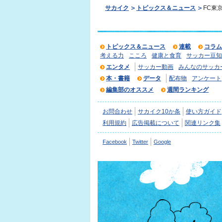
サカイク
トピックス＆ニュース
FC東
トピックス＆ニュース
連載
コラム
考える力
こころ
健康と食育
サッカー豆知
エンタメ
サッカー動画
みんなのサッカ
本・書籍
データ
配布物
アンケート
編集部のオススメ
週間ランキング
お問合わせ
サカイク10か条
使い方ガイド
利用規約
広告掲載について
関連リンク集
Facebook
Twitter
Google