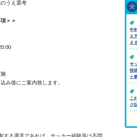
施のうえ選考
要項＞＞
中
え
え
0:00
サ
技
実施
と
申込み後にご案内致します。
こ
ク
有する選手であれば、サッカー経験等は不問