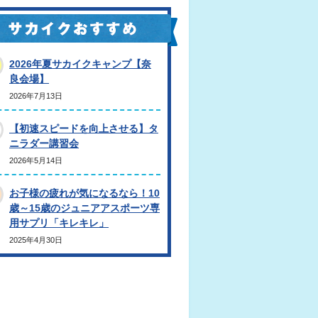
2026年夏サカイクキャンプ【奈
良会場】
2026年7月13日
【初速スピードを向上させる】タ
ニラダー講習会
2026年5月14日
お子様の疲れが気になるなら！10
歳～15歳のジュニアアスポーツ専
用サプリ「キレキレ」
2025年4月30日