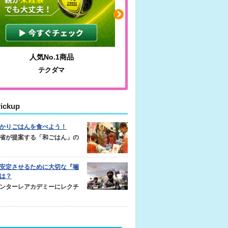
人気No.1商品
わかりやすい質問に沿っ
テクダマ
サカイクサッカーノ
ickup
かりごはんを食べよう！
省が提案する「和ごはん」の
安定させるために大切な『噛
は？
ンターレアカデミーにレクチ