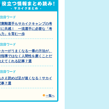
注目ワード
村憲剛選手もサカイクキャンプの考
方に共感！ 一流選手に必要な「考
る力」を育む一歩
注目ワード
ッカーがうまくなる一番の方法が、
術指導ではなく人間性を磨くことだ
教えてくれる記事７選
注目ワード
れさえ読めば足が速くなる！サカイ
記事７選
一覧へ