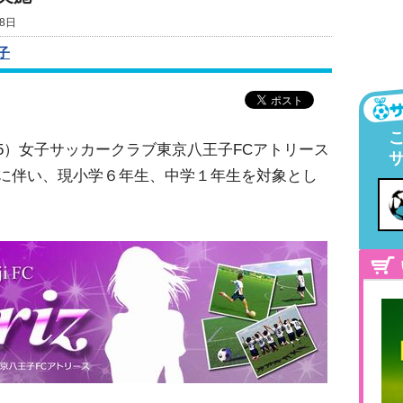
8日
子
15）女子サッカークラブ東京八王子FCアトリース
再開に伴い、現小学６年生、中学１年生を対象とし