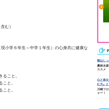
名含む）
ふくらはぎの張りや疲れに
ジュニアレッグリカバリー
生（現小学６年生～中学１年生）の心身共に健康な
P
朝はしっ
農林水産
ススメ
きること。
心と体を
ること。
む力』と
ること。
川崎フロ
ャー！