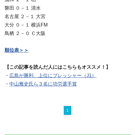
磐田 ０－１ 清水
名古屋 ２－１ 大宮
大分 ０－１ 横浜FM
鳥栖 ２－０ Ｃ大阪
順位表＞＞
【この記事を読んだ人にはこちらもオススメ！】
・
広島が勝利、上位にプレッシャー（J1）
・
中山雅史氏ら３名に功労選手賞
1