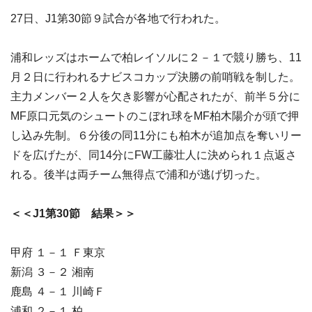
27日、J1第30節９試合が各地で行われた。
浦和レッズはホームで柏レイソルに２－１で競り勝ち、11
月２日に行われるナビスコカップ決勝の前哨戦を制した。
主力メンバー２人を欠き影響が心配されたが、前半５分に
MF原口元気のシュートのこぼれ球をMF柏木陽介が頭で押
し込み先制。６分後の同11分にも柏木が追加点を奪いリー
ドを広げたが、同14分にFW工藤壮人に決められ１点返さ
れる。後半は両チーム無得点で浦和が逃げ切った。
＜＜J1第30節 結果＞＞
甲府 １－１ Ｆ東京
新潟 ３－２ 湘南
鹿島 ４－１ 川崎Ｆ
浦和 ２－１ 柏