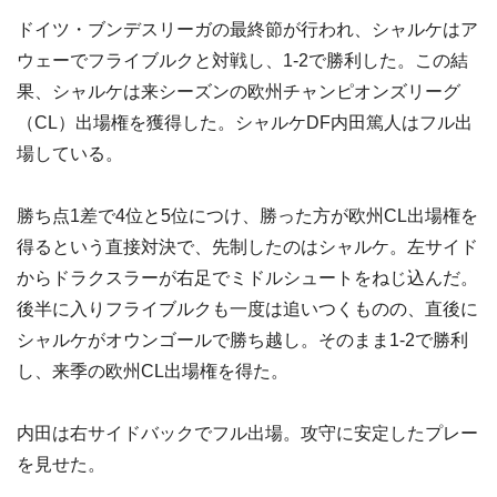
ドイツ・ブンデスリーガの最終節が行われ、シャルケはア
ウェーでフライブルクと対戦し、1-2で勝利した。この結
果、シャルケは来シーズンの欧州チャンピオンズリーグ
（CL）出場権を獲得した。シャルケDF内田篤人はフル出
場している。
勝ち点1差で4位と5位につけ、勝った方が欧州CL出場権を
得るという直接対決で、先制したのはシャルケ。左サイド
からドラクスラーが右足でミドルシュートをねじ込んだ。
後半に入りフライブルクも一度は追いつくものの、直後に
シャルケがオウンゴールで勝ち越し。そのまま1-2で勝利
し、来季の欧州CL出場権を得た。
内田は右サイドバックでフル出場。攻守に安定したプレー
を見せた。