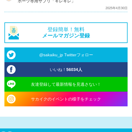
ポーツ専用サプリ「キレキレ」
2025年4月30日
登録簡単！無料
メールマガジン登録
@sakaiku_jp Twitterフォロー
いいね！
56034
人
友達登録して最新情報を見逃さない！
サカイクのイベントの様子をチェック