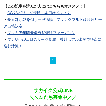
【この記事を読んだ人にはこちらもオススメ！】
・
CSKAがリーグ優勝、本田はベンチ外
・
長谷部が乾を倒し一発退場、フランクフルトは欧州リー
グ出場決定
・
プレミア年間最優秀監督はファーガソン
・
マンUが20回目のリーグ制覇！香川はフル出場で得点に
絡む活躍！
1
サカイク公式LINE
＼＼友だち募集中／／
子どもを伸ばす親の心得を配信中！