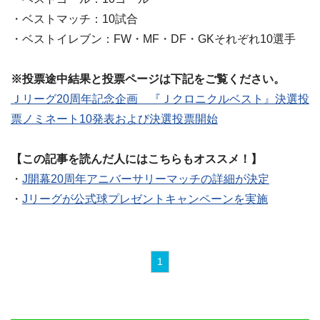
・ベストマッチ：10試合
・ベストイレブン：FW・MF・DF・GKそれぞれ10選手
※投票途中結果と投票ページは下記をご覧ください。
Ｊリーグ20周年記念企画 『Ｊクロニクルベスト』決選投
票ノミネート10発表および決選投票開始
【この記事を読んだ人にはこちらもオススメ！】
・
J開幕20周年アニバーサリーマッチの詳細が決定
・
Jリーグが公式球プレゼントキャンペーンを実施
1