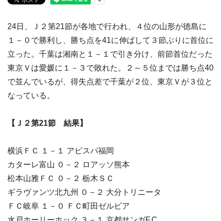
24日、Ｊ２第21節が各地で行われ、４位の山形が徳島に
１－０で勝利し、勝ち点を41に伸ばして３節ぶりに首位に
立った。千葉は湘南と１－１で引き分け、前節首位だった
東京Ｖは愛媛に１－３で敗れた。２～５位までは勝ち点40
で並んでいるが、得失点差で千葉が２位、東京Ｖが３位と
なっている。
【Ｊ２第21節 結果】
横浜ＦＣ １－１ アビスパ福岡
カターレ富山 ０－２ ロアッソ熊本
松本山雅ＦＣ ０－２ 栃木ＳＣ
ギラヴァンツ北九州 ０－２ 大分トリニータ
ＦＣ岐阜 １－０ ＦＣ町田ゼルビア
水戸ホーリーホック ３－１ 京都サンガF.C.