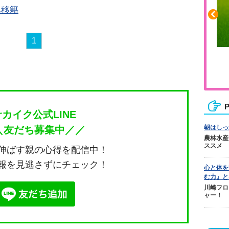
へ移籍
1
ふくらはぎの張りや疲れに
ジュニアレッグリカバリー
P
サカイク公式LINE
朝はしっ
＼友だち募集中／／
農林水産
ススメ
伸ばす親の心得を配信中！
報を見逃さずにチェック！
心と体を
む力』と
川崎フロ
ャー！