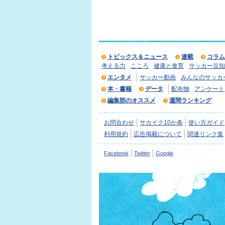
トピックス＆ニュース
連載
コラム
考える力
こころ
健康と食育
サッカー豆知
エンタメ
サッカー動画
みんなのサッカ
本・書籍
データ
配布物
アンケート
編集部のオススメ
週間ランキング
お問合わせ
サカイク10か条
使い方ガイド
利用規約
広告掲載について
関連リンク集
Facebook
Twitter
Google