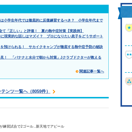
得は小学生年代では徹底的に反復練習するべき？ 小学生年代まで
全て「正しい」と評価！ 夏の熱中症対策【実践例】
.」小3に現実的な話しはマズイ？ プロになりたい息子をどうサポート
もを預けられる！ サカイクキャンプが徹底する熱中症予防の秘訣
見！ 「バナナと水分で朝から対策」Jクラブドクターが教える
関連記事一覧へ
ンテンツ一覧へ（8059件）
が練習試合で2ゴール...新天地でアピール