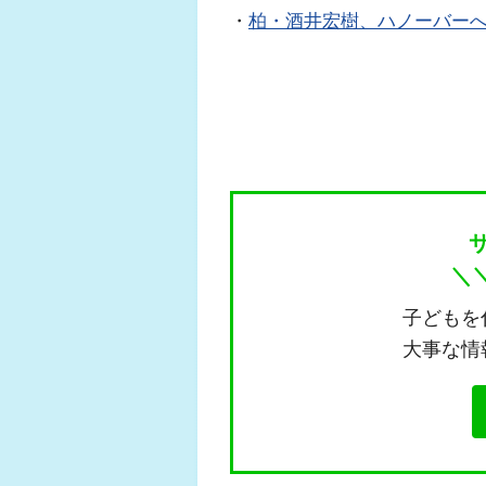
・
柏・酒井宏樹、ハノーバー
＼
子どもを
大事な情