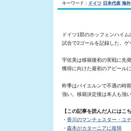
キーワード：
ドイツ
日本代表
海外
ドイツ1部のホッフェンハイムに
試合で2ゴールを記録した。ゲー
宇佐美は移籍後初の実戦に先発
獲得に向けた最初のアピール
昨季はバイエルンで不遇の時
強い。移籍決定後は本人も強
【この記事を読んだ人にはこ
・
香川のマンチェスター・ユ
・
森本がカターニアに復帰