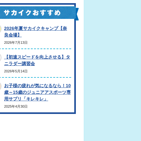
2026年夏サカイクキャンプ【奈
良会場】
2026年7月13日
【初速スピードを向上させる】タ
ニラダー講習会
2026年5月14日
お子様の疲れが気になるなら！10
歳～15歳のジュニアアスポーツ専
用サプリ「キレキレ」
2025年4月30日