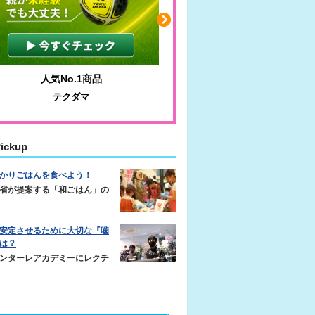
人気No.1商品
わかりやすい質問に沿っ
テクダマ
サカイクサッカーノ
ickup
かりごはんを食べよう！
省が提案する「和ごはん」の
安定させるために大切な『噛
は？
ンターレアカデミーにレクチ