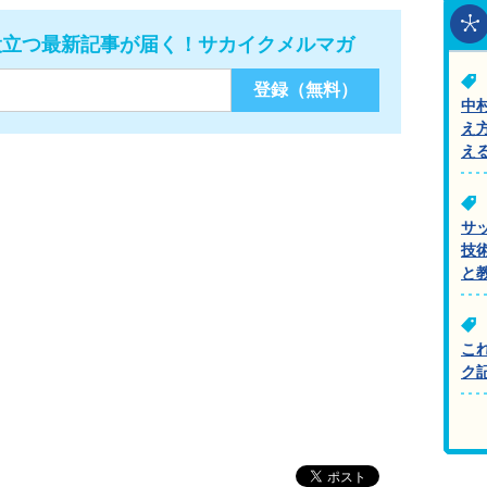
役立つ最新記事が届く！サカイクメルマガ
中
え
え
サ
技
と
こ
ク