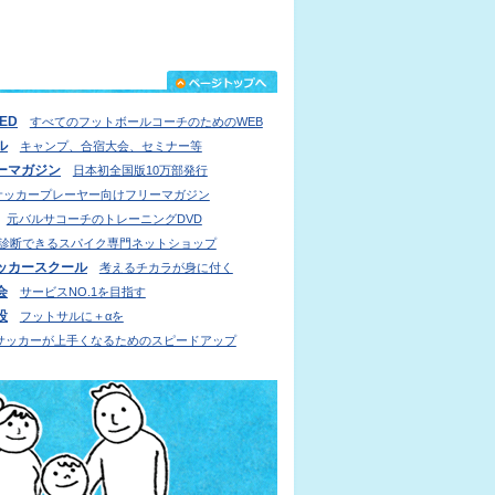
IED
すべてのフットボールコーチのためのWEB
ル
キャンプ、合宿大会、セミナー等
ーマガジン
日本初全国版10万部発行
サッカープレーヤー向けフリーマガジン
元バルサコーチのトレーニングDVD
診断できるスパイク専門ネットショップ
ッカースクール
考えるチカラが身に付く
会
サービスNO.1を目指す
設
フットサルに＋αを
サッカーが上手くなるためのスピードアップ