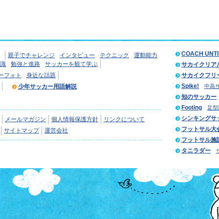
COACH UNT
親子でチャレンジ
インタビュー
テクニック
運動能力
識
勉強と進路
サッカーを観て学ぶ
サカイクリア
ーフォト
身近な話題
サカイクフリ
Spike!
少年サッカー用語解説
中高
知のサッカー
Footing
足型
シンキングサ
メールマガジン
個人情報保護方針
リンクについて
フットサル大
サイトマップ
運営会社
フットサル施
タニラダー