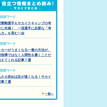
注目ワード
村憲剛選手もサカイクキャンプの考
方に共感！ 一流選手に必要な「考
る力」を育む一歩
注目ワード
ッカーがうまくなる一番の方法が、
術指導ではなく人間性を磨くことだ
教えてくれる記事７選
注目ワード
れさえ読めば足が速くなる！サカイ
記事７選
一覧へ