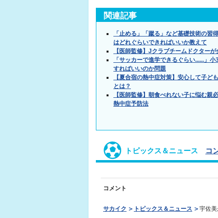
関連記事
「止める」「蹴る」など基礎技術の習
はどれぐらいできればいいか教えて
【医師監修】Jクラブチームドクターが
「サッカーで進学できるぐらい.....
すればいいのか問題
【夏合宿の熱中症対策】安心して子ど
とは？
【医師監修】朝食べれない子に悩む親必
熱中症予防法
トピックス＆ニュース
コ
コメント
サカイク
トピックス＆ニュース
宇佐美