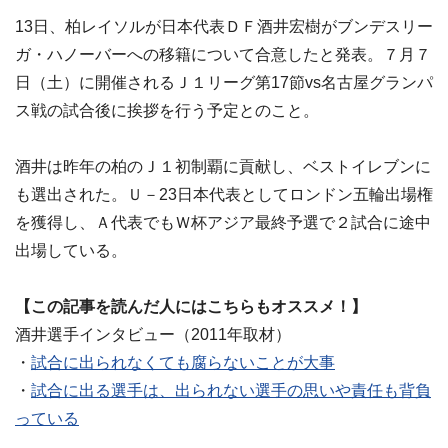
13日、柏レイソルが日本代表ＤＦ酒井宏樹がブンデスリー
ガ・ハノーバーへの移籍について合意したと発表。７月７
日（土）に開催されるＪ１リーグ第17節vs名古屋グランパ
ス戦の試合後に挨拶を行う予定とのこと。
酒井は昨年の柏のＪ１初制覇に貢献し、ベストイレブンに
も選出された。Ｕ－23日本代表としてロンドン五輪出場権
を獲得し、Ａ代表でもＷ杯アジア最終予選で２試合に途中
出場している。
【この記事を読んだ人にはこちらもオススメ！】
酒井選手インタビュー（2011年取材）
・
試合に出られなくても腐らないことが大事
・
試合に出る選手は、出られない選手の思いや責任も背負
っている