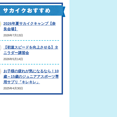
2026年夏サカイクキャンプ【奈
良会場】
2026年7月13日
【初速スピードを向上させる】タ
ニラダー講習会
2026年5月14日
お子様の疲れが気になるなら！10
歳～15歳のジュニアアスポーツ専
用サプリ「キレキレ」
2025年4月30日