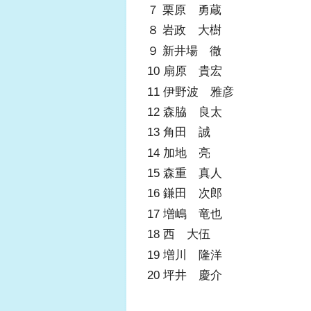
７ 栗原 勇蔵
８ 岩政 大樹
９ 新井場 徹
10 扇原 貴宏
11 伊野波 雅彦
12 森脇 良太
13 角田 誠
14 加地 亮
15 森重 真人
16 鎌田 次郎
17 増嶋 竜也
18 西 大伍
19 増川 隆洋
20 坪井 慶介