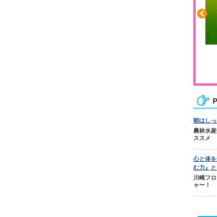
ふくらはぎの張りや疲れに
ジュニアレッグリカバリー
P
朝はしっ
農林水産
ススメ
心と体を
む力』と
川崎フロ
ャー！