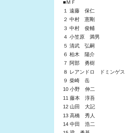
■ＭＦ
１ 遠藤 保仁
２ 中村 憲剛
３ 中村 俊輔
４ 小笠原 満男
５ 清武 弘嗣
６ 柏木 陽介
７ 阿部 勇樹
８ レアンドロ ドミンゲス
９ 柴崎 岳
10 小野 伸二
11 藤本 淳吾
12 山田 大記
13 高橋 秀人
14 中田 浩二
15 梁 勇基