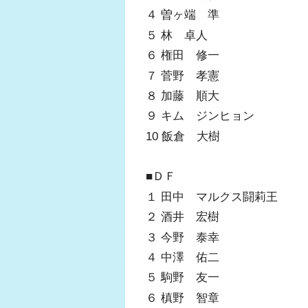
４ 曽ヶ端 準
５ 林 卓人
６ 権田 修一
７ 菅野 孝憲
８ 加藤 順大
９ キム ジンヒョン
10 飯倉 大樹
■ＤＦ
１ 田中 マルクス闘莉王
２ 酒井 宏樹
３ 今野 泰幸
４ 中澤 佑二
５ 駒野 友一
６ 槙野 智章