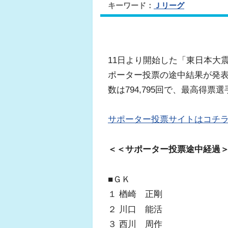
キーワード：
Ｊリーグ
11日より開始した「東日本大震
ポーター投票の途中結果が発表さ
数は794,795回で、最高得
サポーター投票サイトはコチ
＜＜サポーター投票途中経過
■ＧＫ
１ 楢崎 正剛
２ 川口 能活
３ 西川 周作