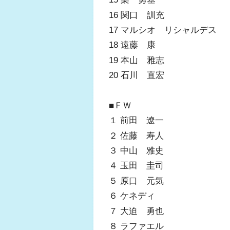
16 関口 訓充
17 マルシオ リシャルデス
18 遠藤 康
19 本山 雅志
20 石川 直宏
■ＦＷ
１ 前田 遼一
２ 佐藤 寿人
３ 中山 雅史
４ 玉田 圭司
５ 原口 元気
６ ケネディ
７ 大迫 勇也
８ ラファエル