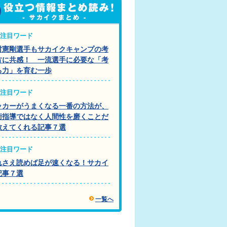
注目ワード
村憲剛選手もサカイクキャンプの考
方に共感！ 一流選手に必要な「考
る力」を育む一歩
注目ワード
ッカーがうまくなる一番の方法が、
術指導ではなく人間性を磨くことだ
教えてくれる記事７選
注目ワード
れさえ読めば足が速くなる！サカイ
記事７選
一覧へ