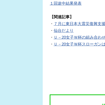
１回途中結果発表
【関連記事】
・
７月に東日本大震災復興支
・
仙台だより
・
Ｕ－20女子Ｗ杯の組み合わ
・
Ｕ－20女子Ｗ杯スローガンは「