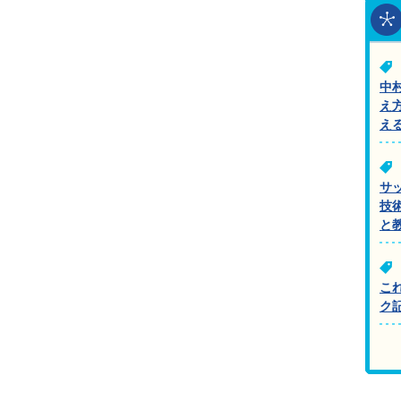
中
え
え
サ
技
と
こ
ク