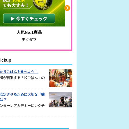
人気No.1商品
わかりやすい質問に沿っ
テクダマ
サカイクサッカーノ
ickup
かりごはんを食べよう！
省が提案する「和ごはん」の
安定させるために大切な『噛
は？
ンターレアカデミーにレクチ