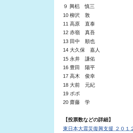
９ 興梠 慎三
10 柳沢 敦
11 高原 直泰
12 赤嶺 真吾
13 田中 順也
14 大久保 嘉人
15 永井 謙佑
16 豊田 陽平
17 高木 俊幸
18 大前 元紀
19 ポポ
20 齋藤 学
【投票数などの詳細】
東日本大震災復興支援 ２０１