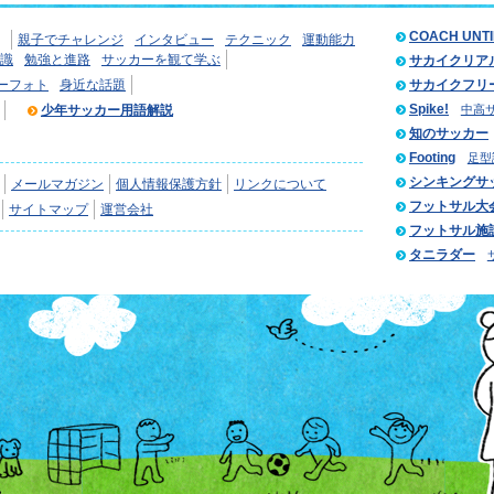
COACH UNT
親子でチャレンジ
インタビュー
テクニック
運動能力
識
勉強と進路
サッカーを観て学ぶ
サカイクリア
ーフォト
身近な話題
サカイクフリ
Spike!
少年サッカー用語解説
中高
知のサッカー
Footing
足型
シンキングサ
メールマガジン
個人情報保護方針
リンクについて
フットサル大
サイトマップ
運営会社
フットサル施
タニラダー