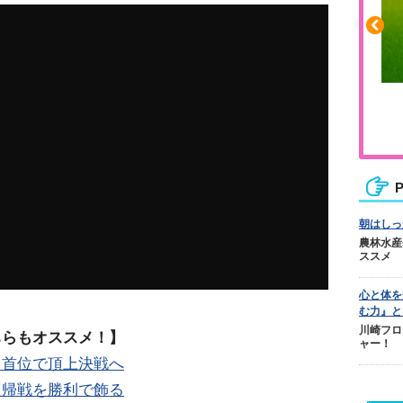
ふくらはぎの張りや疲れに
ジュニアレッグリカバリー
P
朝はしっ
農林水産
ススメ
心と体を
む力』と
川崎フロ
ちらもオススメ！】
ャー！
、首位で頂上決戦へ
復帰戦を勝利で飾る