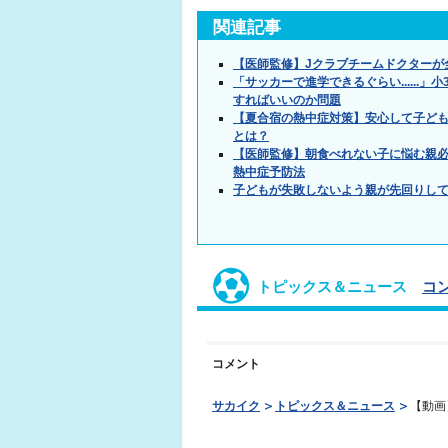
関連記事
【医師監修】Jクラブチームドクターが
「サッカーで進学できるぐらい.....
すればいいのか問題
【夏合宿の熱中症対策】安心して子ど
とは？
【医師監修】朝食べれない子に悩む親必
熱中症予防法
子どもが失敗しないよう親が先回りし
トピックス＆ニュース
コ
コメント
サカイク
トピックス＆ニュース
【動画