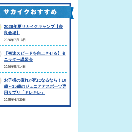
2026年夏サカイクキャンプ【奈
良会場】
2026年7月13日
【初速スピードを向上させる】タ
ニラダー講習会
2026年5月14日
お子様の疲れが気になるなら！10
歳～15歳のジュニアアスポーツ専
用サプリ「キレキレ」
2025年4月30日