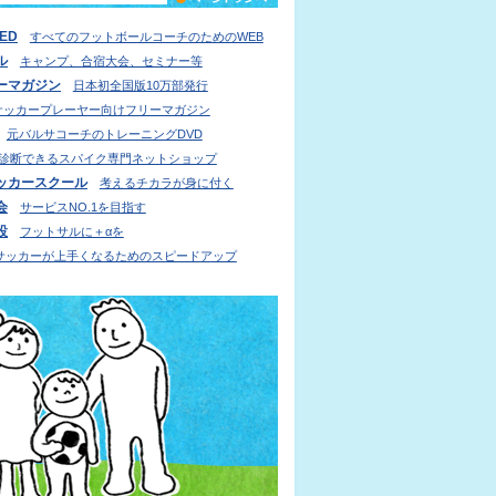
IED
すべてのフットボールコーチのためのWEB
ル
キャンプ、合宿大会、セミナー等
ーマガジン
日本初全国版10万部発行
サッカープレーヤー向けフリーマガジン
元バルサコーチのトレーニングDVD
診断できるスパイク専門ネットショップ
ッカースクール
考えるチカラが身に付く
会
サービスNO.1を目指す
設
フットサルに＋αを
サッカーが上手くなるためのスピードアップ