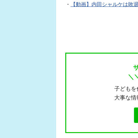
・
【動画】内田シャルケは敗
＼
子どもを
大事な情