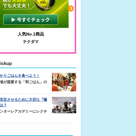
人気No.1商品
わかりやすい質問に沿っ
テクダマ
サカイクサッカーノ
ickup
かりごはんを食べよう！
省が提案する「和ごはん」の
安定させるために大切な『噛
は？
ンターレアカデミーにレクチ