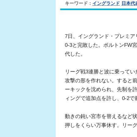
キーワード：
イングランド
日本代
7日、イングランド・プレミア
0-3と完敗した。ボルトンF
代した。
リーグ戦3連勝と波に乗ってい
攻撃の形を作れない。すると前
ーキックを沈められ、先制を
ィングで追加点を許し、0-2
動きの鈍い宮市を替えるなど
押しをくらい万事休す。リーグ