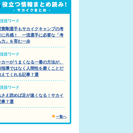
注目ワード
村憲剛選手もサカイクキャンプの考
方に共感！ 一流選手に必要な「考
る力」を育む一歩
注目ワード
ッカーがうまくなる一番の方法が、
術指導ではなく人間性を磨くことだ
教えてくれる記事７選
注目ワード
れさえ読めば足が速くなる！サカイ
記事７選
一覧へ