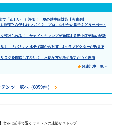
全て「正しい」と評価！ 夏の熱中症対策【実践例】
.」小3に現実的な話しはマズイ？ プロになりたい息子をどうサポート
もを預けられる！ サカイクキャンプが徹底する熱中症予防の秘訣
見！ 「バナナと水分で朝から対策」Jクラブドクターが教える
てリスクを排除してない？ 不便な方が考える力がつく理由
関連記事一覧へ
ンテンツ一覧へ（8059件）
】宮市は前半で退く ボルトンの連勝がストップ