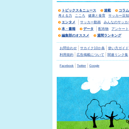
トピックス＆ニュース
連載
コラム
考える力
こころ
健康と食育
サッカー豆知
エンタメ
サッカー動画
みんなのサッカ
本・書籍
データ
配布物
アンケート
編集部のオススメ
週間ランキング
お問合わせ
サカイク10か条
使い方ガイド
利用規約
広告掲載について
関連リンク集
Facebook
Twitter
Google