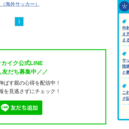
退（海外サッカー）
1
中
え
え
サ
サカイク公式LINE
技
＼友だち募集中／／
と
伸ばす親の心得を配信中！
報を見逃さずにチェック！
こ
ク