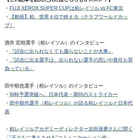
・
FUJI XEROX SUPER CUPは柏レイソル vs FC東京
・
【動画】柏、世界４位で終える（クラブワールドカッ
プ）
酒井 宏樹選手（柏レイソル）のインタビュー
・
『試合に出られなくても腐らないことが大事』
・
『試合に出る選手は、出られない選手の思いや責任も背
負っている』
田中順也選手（柏レイソル）のインタビュー
・
W杯予選突破へ。日本代表・期待のストライカー
・
田中順也選手（柏レイソル）が語る柏レイソルと日本代
表
・
柏レイソルアカデミーディレクター吉田達磨さんに聞く
「"子どもに考えさせる"コミュニケーション術」