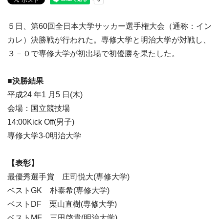
５日、第60回全日本大学サッカー選手権大会（通称：イン
カレ）決勝戦が行われた。専修大学と明治大学が対戦し、
３－０で専修大学が初出場で初優勝を果たした。
■決勝結果
平成24 年1 月5 日(木)
会場：国立競技場
14:00Kick Off(男子)
専修大学3-0明治大学
【表彰】
最優秀選手賞 庄司悦大(専修大学)
ベストGK 朴泰希(専修大学)
ベストDF 栗山直樹(専修大学)
ベストMF 三田啓貴(明治大学)