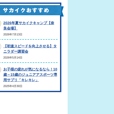
2026年夏サカイクキャンプ【奈
良会場】
2026年7月13日
【初速スピードを向上させる】タ
ニラダー講習会
2026年5月14日
お子様の疲れが気になるなら！10
歳～15歳のジュニアアスポーツ専
用サプリ「キレキレ」
2025年4月30日