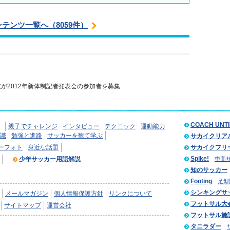
ンテンツ一覧へ（8059件）
京が2012年新体制記者発表会の参加者を募集
COACH UNT
親子でチャレンジ
インタビュー
テクニック
運動能力
識
勉強と進路
サッカーを観て学ぶ
サカイクリア
ーフォト
身近な話題
サカイクフリ
Spike!
少年サッカー用語解説
中高
知のサッカー
Footing
足型
シンキングサ
メールマガジン
個人情報保護方針
リンクについて
フットサル大
サイトマップ
運営会社
フットサル施
タニラダー