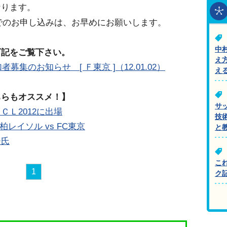
なります。
規でのお申し込みは、お早めにお願いします。
中
下記をご覧下さい。
え
募集のお知らせ [ Ｆ東京 ]（12.01.02）
え
ちらもオススメ！】
サ
Ｌ2012に出場
技
Pは柏レイソル vs FC東京
と
チ氏
こ
1
ク