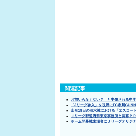
関連記事
お前いらなくない？ と中傷される中
「Jリーグ参入」を視野にFC市川GUN
山形18日の清水戦における「エスコー
Ｊリーグ都道府県東京事務所と開幕Ｐ
ホーム開幕戦来場者にＪリーグオリジ