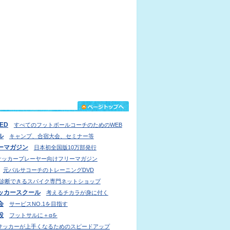
IED
すべてのフットボールコーチのためのWEB
ル
キャンプ、合宿大会、セミナー等
ーマガジン
日本初全国版10万部発行
サッカープレーヤー向けフリーマガジン
元バルサコーチのトレーニングDVD
診断できるスパイク専門ネットショップ
ッカースクール
考えるチカラが身に付く
会
サービスNO.1を目指す
設
フットサルに＋αを
サッカーが上手くなるためのスピードアップ