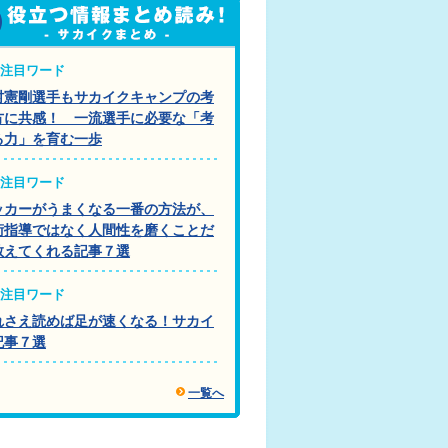
注目ワード
村憲剛選手もサカイクキャンプの考
方に共感！ 一流選手に必要な「考
る力」を育む一歩
注目ワード
ッカーがうまくなる一番の方法が、
術指導ではなく人間性を磨くことだ
教えてくれる記事７選
注目ワード
れさえ読めば足が速くなる！サカイ
記事７選
一覧へ