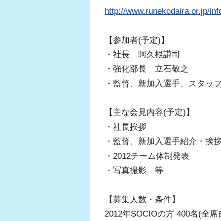
http://www.runekodaira.or.jp/inf
【参加者(予定)】
・社長 阿久根謙司
・強化部長 立石敬之
・監督、新加入選手、スタッ
【主な会見内容(予定)】
・社長挨拶
・監督、新加入選手紹介・挨
・2012チーム体制発表
・写真撮影 等
【募集人数・条件】
2012年SOCIOの方 400名(全