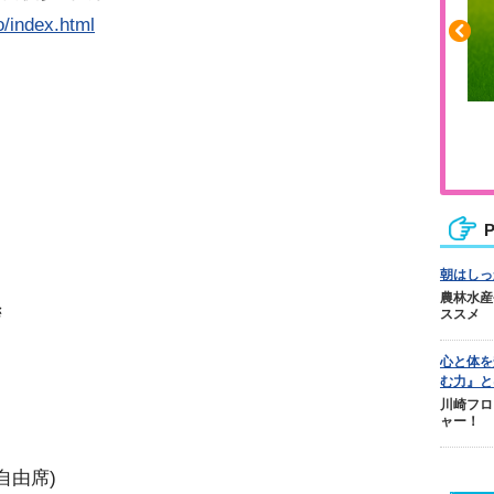
o/index.html
ふくらはぎの張りや疲れに
ジュニアレッグリカバリー
フ
P
朝はしっ
農林水産
拶
ススメ
心と体を
む力』と
川崎フロ
ャー！
席自由席)