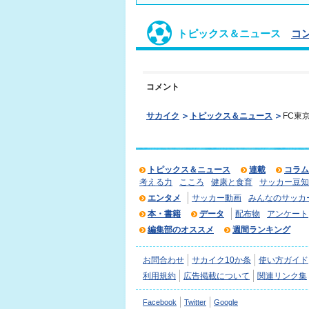
トピックス＆ニュース
コ
コメント
サカイク
トピックス＆ニュース
FC東
トピックス＆ニュース
連載
コラム
考える力
こころ
健康と食育
サッカー豆知
エンタメ
サッカー動画
みんなのサッカ
本・書籍
データ
配布物
アンケート
編集部のオススメ
週間ランキング
お問合わせ
サカイク10か条
使い方ガイド
利用規約
広告掲載について
関連リンク集
Facebook
Twitter
Google