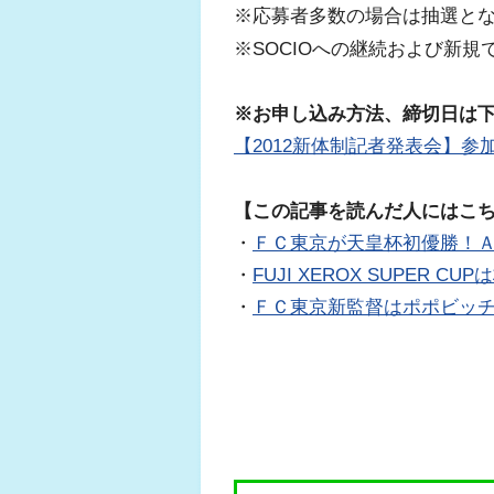
※応募者多数の場合は抽選と
※SOCIOへの継続および新
※お申し込み方法、締切日は
【2012新体制記者発表会】参加者
【この記事を読んだ人にはこ
・
ＦＣ東京が天皇杯初優勝！ＡＣ
・
FUJI XEROX SUPER CU
・
ＦＣ東京新監督はポポビッ