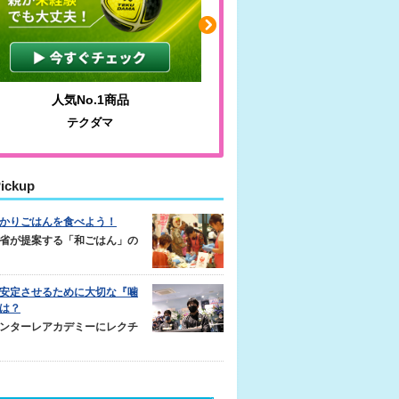
人気No.1商品
わかりやすい質問に沿っ
テクダマ
サカイクサッカーノ
ickup
かりごはんを食べよう！
省が提案する「和ごはん」の
安定させるために大切な『噛
は？
ンターレアカデミーにレクチ