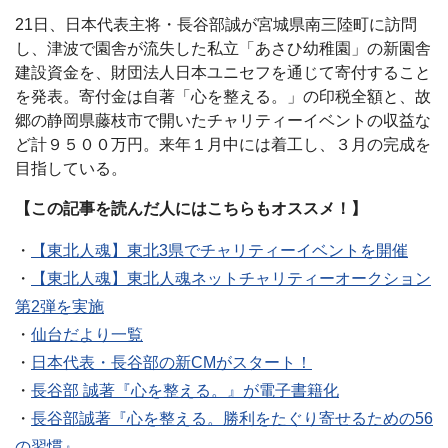
21日、日本代表主将・長谷部誠が宮城県南三陸町に訪問
し、津波で園舎が流失した私立「あさひ幼稚園」の新園舎
建設資金を、財団法人日本ユニセフを通じて寄付すること
を発表。寄付金は自著「心を整える。」の印税全額と、故
郷の静岡県藤枝市で開いたチャリティーイベントの収益な
ど計９５００万円。来年１月中には着工し、３月の完成を
目指している。
【この記事を読んだ人にはこちらもオススメ！】
・
【東北人魂】東北3県でチャリティーイベントを開催
・
【東北人魂】東北人魂ネットチャリティーオークション
第2弾を実施
・
仙台だより一覧
・
日本代表・長谷部の新CMがスタート！
・
長谷部 誠著『心を整える。』が電子書籍化
・
長谷部誠著『心を整える。勝利をたぐり寄せるための56
の習慣』