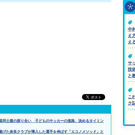
中
え
え
サ
技
と
こ
ク
親同士腹の探り合い 子どものサッカーの進路、決めるタイミン
遂げた奈良クラブが導入した選手を伸ばす「エコノメソッド」と