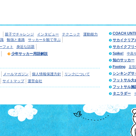
COACH UNT
親子でチャレンジ
インタビュー
テクニック
運動能力
識
勉強と進路
サッカーを観て学ぶ
サカイクリア
ーフォト
身近な話題
サカイクフリ
Spike!
少年サッカー用語解説
中高
知のサッカー
Footing
足型
シンキングサ
メールマガジン
個人情報保護方針
リンクについて
フットサル大
サイトマップ
運営会社
フットサル施
タニラダー