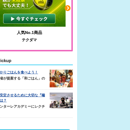
人気No.1商品
わかりやすい質問に沿っ
テクダマ
サカイクサッカーノ
ickup
かりごはんを食べよう！
省が提案する「和ごはん」の
安定させるために大切な『噛
は？
ンターレアカデミーにレクチ