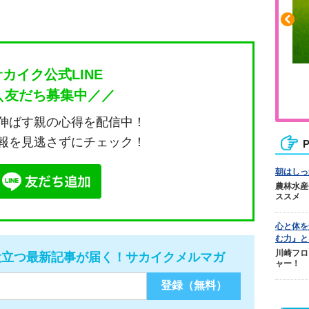
サカイク公式LINE
ふくらはぎの張りや疲れに
＼友だち募集中／／
ジュニアレッグリカバリー
伸ばす親の心得を配信中！
報を見逃さずにチェック！
P
朝はしっ
農林水産
ススメ
心と体を
む力』と
川崎フロ
役立つ最新記事が届く！サカイクメルマガ
ャー！