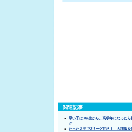
関連記事
早い子は3年生から。高学年になったら
グ
たった２年でJリーグ昇格！ 大躍進を