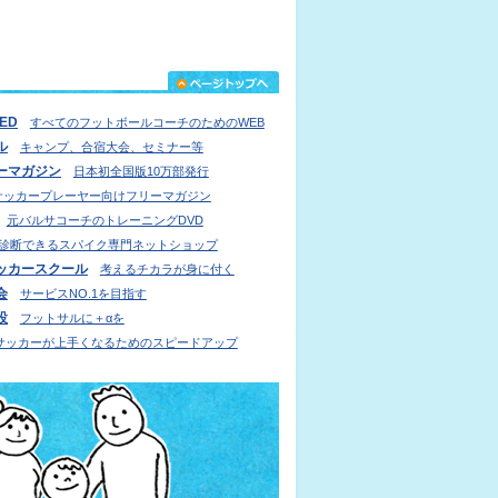
IED
すべてのフットボールコーチのためのWEB
ル
キャンプ、合宿大会、セミナー等
ーマガジン
日本初全国版10万部発行
サッカープレーヤー向けフリーマガジン
元バルサコーチのトレーニングDVD
診断できるスパイク専門ネットショップ
ッカースクール
考えるチカラが身に付く
会
サービスNO.1を目指す
設
フットサルに＋αを
サッカーが上手くなるためのスピードアップ