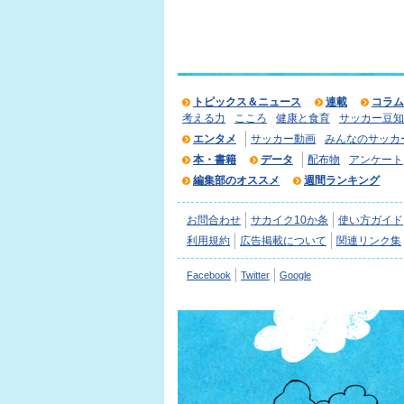
トピックス＆ニュース
連載
コラム
考える力
こころ
健康と食育
サッカー豆知
エンタメ
サッカー動画
みんなのサッカ
本・書籍
データ
配布物
アンケート
編集部のオススメ
週間ランキング
お問合わせ
サカイク10か条
使い方ガイド
利用規約
広告掲載について
関連リンク集
Facebook
Twitter
Google