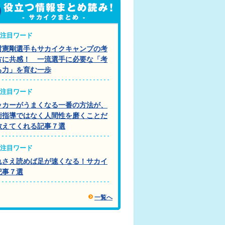
注目ワード
村憲剛選手もサカイクキャンプの考
方に共感！ 一流選手に必要な「考
る力」を育む一歩
注目ワード
ッカーがうまくなる一番の方法が、
術指導ではなく人間性を磨くことだ
教えてくれる記事７選
注目ワード
れさえ読めば足が速くなる！サカイ
記事７選
一覧へ