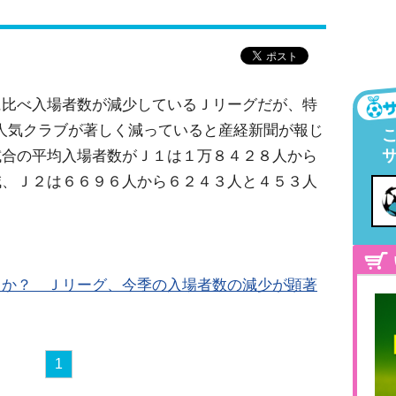
に比べ入場者数が減少しているＪリーグだが、特
人気クラブが著しく減っていると産経新聞が報じ
試合の平均入場者数がＪ１は１万８４２８人から
減、Ｊ２は６６９６人から６２４３人と４５３人
るか？ Ｊリーグ、今季の入場者数の減少が顕著
1