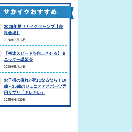
2026年夏サカイクキャンプ【奈
良会場】
2026年7月13日
【初速スピードを向上させる】タ
ニラダー講習会
2026年5月14日
お子様の疲れが気になるなら！10
歳～15歳のジュニアアスポーツ専
用サプリ「キレキレ」
2025年4月30日