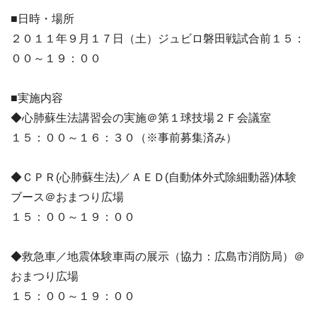
■日時・場所
２０１１年９月１７日（土）ジュビロ磐田戦試合前１５：
００～１９：００
■実施内容
◆心肺蘇生法講習会の実施＠第１球技場２Ｆ会議室
１５：００～１６：３０（※事前募集済み）
◆ＣＰＲ(心肺蘇生法)／ＡＥＤ(自動体外式除細動器)体験
ブース＠おまつり広場
１５：００～１９：００
◆救急車／地震体験車両の展示（協力：広島市消防局）＠
おまつり広場
１５：００～１９：００