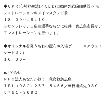
◆ＣＰＲ(心肺蘇生法)／ＡＥＤ(自動体外式除細動器)デモ
ンストレーション＠メインスタンド前
１８：００～１８：１０
※サンフレッチェ広島選手ならびに松井一實広島市長がデ
モンストレーションを行います。
◆オリジナル啓発うちわの配布＠入場ゲート（※アウェイ
ゲート除く）
１６：３０～
■お問合せ
ＮＰＯ法人あなたが救う・救命救急広島
ＴＥＬ（０８２）２５７－５４５６／当日連絡先０８０－
５７５１－３６９２