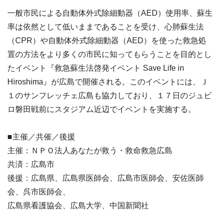
一般市民による自動体外式除細動器（AED）使用率、蘇生
率は依然として低いままであることを受け、心肺蘇生法
（CPR）や自動体外式除細動器（AED）を使った救急処
置の方法をより多くの市民に知ってもらうことを目的とし
たイベント『救急蘇生法啓発イベント Save Life in
Hiroshima』が広島で開催される。このイベントには、Ｊ
１のサンフレッチェ広島も協力しており、１７日のジュビ
ロ磐田戦前にスタジアム近辺でイベントを実施する。
■主催／共催／後援
主催：ＮＰＯ法人あなたが救う・救命救急広島
共済：広島市
後援：広島県、広島県医師会、広島市医師会、安佐医師
会、呉市医師会、
広島県看護協会、広島大学、中国新聞社