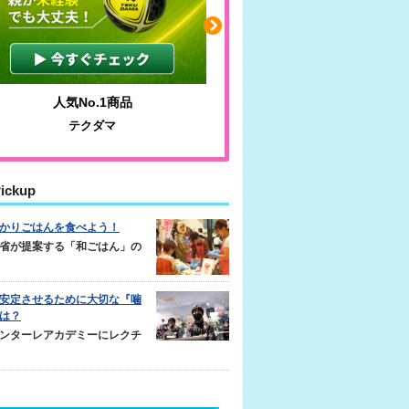
人気No.1商品
わかりやすい質問に沿っ
テクダマ
サカイクサッカーノ
ickup
かりごはんを食べよう！
省が提案する「和ごはん」の
安定させるために大切な『噛
は？
ンターレアカデミーにレクチ