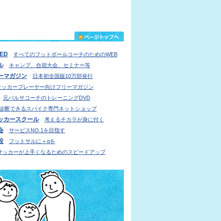
IED
すべてのフットボールコーチのためのWEB
ル
キャンプ、合宿大会、セミナー等
ーマガジン
日本初全国版10万部発行
サッカープレーヤー向けフリーマガジン
元バルサコーチのトレーニングDVD
診断できるスパイク専門ネットショップ
ッカースクール
考えるチカラが身に付く
会
サービスNO.1を目指す
設
フットサルに＋αを
サッカーが上手くなるためのスピードアップ