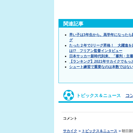
関連記事
早い子は3年生から。高学年になったら
グ
たった２年でJリーグ昇格！ 大躍進を
は!? フリアン監督インタビュー
日本サッカー新時代到来、「審判・主
【ランキング】2021年サカイクでもっ
シュート練習で重要なのは本数ではない
トピックス＆ニュース
コ
コメント
サカイク
トピックス＆ニュース
朝日新