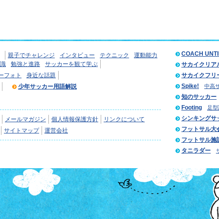
COACH UNT
親子でチャレンジ
インタビュー
テクニック
運動能力
識
勉強と進路
サッカーを観て学ぶ
サカイクリア
ーフォト
身近な話題
サカイクフリ
Spike!
少年サッカー用語解説
中高
知のサッカー
Footing
足型
シンキングサ
メールマガジン
個人情報保護方針
リンクについて
フットサル大
サイトマップ
運営会社
フットサル施
タニラダー