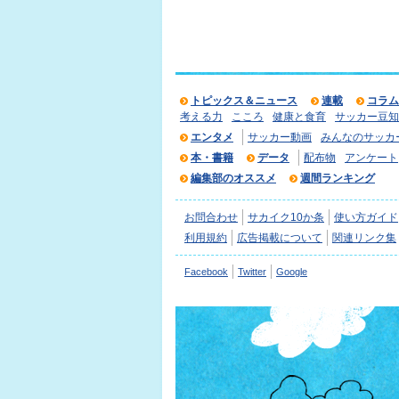
トピックス＆ニュース
連載
コラム
考える力
こころ
健康と食育
サッカー豆知
エンタメ
サッカー動画
みんなのサッカ
本・書籍
データ
配布物
アンケート
編集部のオススメ
週間ランキング
お問合わせ
サカイク10か条
使い方ガイド
利用規約
広告掲載について
関連リンク集
Facebook
Twitter
Google