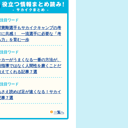
注目ワード
村憲剛選手もサカイクキャンプの考
方に共感！ 一流選手に必要な「考
る力」を育む一歩
注目ワード
ッカーがうまくなる一番の方法が、
術指導ではなく人間性を磨くことだ
教えてくれる記事７選
注目ワード
れさえ読めば足が速くなる！サカイ
記事７選
一覧へ