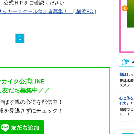
、公式ＨＰをご確認ください
ッカースクール参加者募集！ [ 横浜FC ]
ふくらはぎの張りや疲れに
1
ジュニアレッグリカバリー
P
朝はしっ
サカイク公式LINE
農林水産
ススメ
＼友だち募集中／／
心と体を
伸ばす親の心得を配信中！
む力』と
報を見逃さずにチェック！
川崎フロ
ャー！