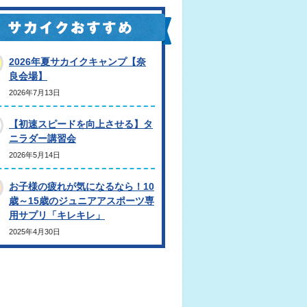
2026年夏サカイクキャンプ【奈
良会場】
2026年7月13日
【初速スピードを向上させる】タ
ニラダー講習会
2026年5月14日
お子様の疲れが気になるなら！10
歳～15歳のジュニアアスポーツ専
用サプリ「キレキレ」
2025年4月30日