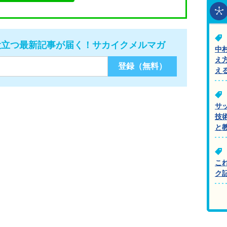
役立つ最新記事が届く！サカイクメルマガ
中
え
え
サ
技
と
こ
ク