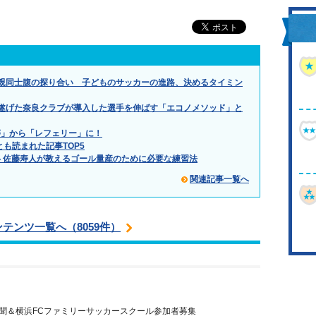
親同士腹の探り合い 子どものサッカーの進路、決めるタイミン
遂げた奈良クラブが導入した選手を伸ばす「エコノメソッド」と
審」から「レフェリー」に！
とも読まれた記事TOP5
 佐藤寿人が教えるゴール量産のために必要な練習法
関連記事一覧へ
ンテンツ一覧へ（8059件）
聞＆横浜FCファミリーサッカースクール参加者募集