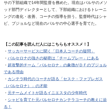
サの下部組織で14年間監督を務めた。現在はバルサのメソ
ッド部門ディレクターとして、下部組織におけるトレーニ
ングの進化・改善、コーチの指導を担う。監督時代はシャ
ビ、プジョルなど現在のバルサの中心選手を育てた。
【この記事を読んだ人にはこちらもオススメ！】
・
サッカーサービスに聞く「日本人コーチの疑問」
・
バルセロナの強さの秘密は「チームプレー」にある
・
超攻撃的チーム「バルセロナ」の象徴がＤＦのプジョル
である理由
・
カンテラ時代のコーチが語る「セスク・ファブレガス
（バルセロナ）」の才能
・
元チームメイトが語るイニエスタの少年時代
・
シャビを育てた元バルセロナカンテラコーチの教えに迫
る！