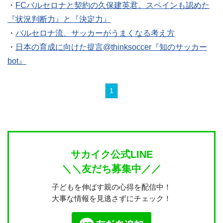
・
FCバルセロナと契約の久保建英君。スペインも認めた
『状況判断力』と『決定力』
・
バルセロナ流、サッカーがうまくなる考え方
・
日本の育成に向けた提言@thinksoccer『知のサッカー
bot』
1
サカイク公式LINE
＼＼友だち募集中／／
子どもを伸ばす親の心得を配信中！
大事な情報を見逃さずにチェック！