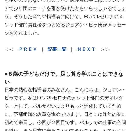
も多いのではないでしょうか。保護者の中にはボランティ
アで少年団のコーチを引き受けた方もいらっしゃるでしょ
う。そうした全ての指導者に向けて、FCバルセロナのメ
ソッド部門責任者をつとめるジョアン・ビラ氏がメッセー
ジをくれました。
＜＜
ＰＲＥＶ
|
記事一覧
|
ＮＥＸＴ
＞＞
■８歳の子どもだけで、足し算を学ぶことはできな
い
日本の熱心な指導者のみなさん、こんにちは。ジョアン・
ビラです。私はFCバルセロナのメソッド部門のディレク
ターとして、バルサがいまよりもっと進化していくため
に、下部組織の改革を進めています。日本には昨年の春に
初めて来日し、今回が２回目です。バルサでの仕事の合間
を縫い、また日本に来ることができたことを、とてもうれ