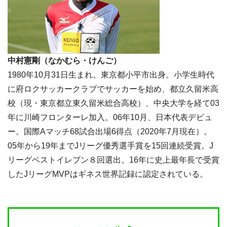
中村憲剛（なかむら・けんご）
1980年10月31日生まれ。東京都小平市出身。小学生時代
に府ロクサッカークラブでサッカーを始め、都立久留米高
校（現・東京都立東久留米総合高校）、中央大学を経て03
年に川崎フロンターレ加入。06年10月、日本代表デビュ
ー。国際Aマッチ68試合出場6得点（2020年7月現在）。
05年から19年までJリーグ優秀選手賞を15回連続受賞。J
リーグベストイレブン８回選出。16年に史上最年長で受賞
したJリーグMVPはギネス世界記録に認定されている。