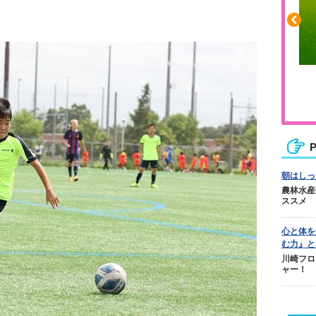
ふくらはぎの張りや疲れに
人気No.1商
ジュニアレッグリカバリー
テクダマ
P
朝はしっ
農林水産
ススメ
心と体を
む力』と
川崎フロ
ャー！