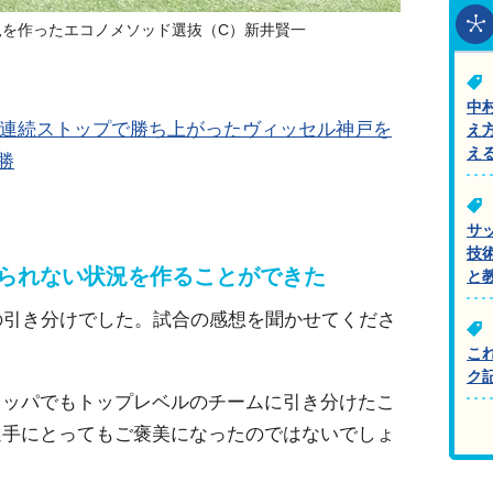
況を作ったエコノメソッド選抜（C）新井賢一
中
3連続ストップで勝ち上がったヴィッセル神戸を
え
え
勝
サ
技
められない状況を作ることができた
と
の引き分けでした。試合の感想を聞かせてくださ
こ
ク
ロッパでもトップレベルのチームに引き分けたこ
選手にとってもご褒美になったのではないでしょ