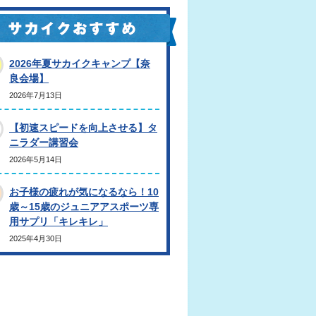
2026年夏サカイクキャンプ【奈
良会場】
2026年7月13日
【初速スピードを向上させる】タ
ニラダー講習会
2026年5月14日
お子様の疲れが気になるなら！10
歳～15歳のジュニアアスポーツ専
用サプリ「キレキレ」
2025年4月30日