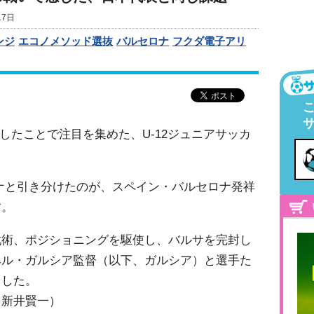
17日
ンジ
エコノメソッド選抜
バルセロナ
フクダ電子アリ
したことで注目を集めた、U-12ジュニアサッカ
ナと引き分けたのが、スペイン・バルセロナ発祥
す。
戦術、ポジショニングを駆使し、バルサを完封し
ヘル・ガルシア監督（以下、ガルシア）と選手た
ました。
：新井賢一）