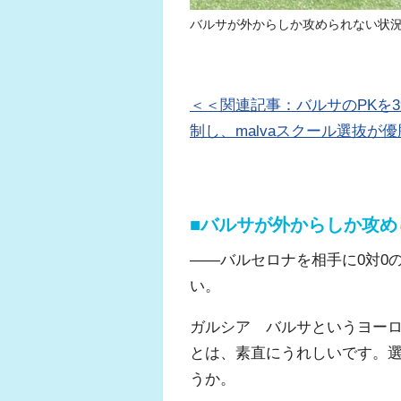
バルサが外からしか攻められない状
＜＜関連記事：バルサのPKを
制し、malvaスクール選抜が優
■バルサが外からしか攻
――バルセロナを相手に0対0
い。
ガルシア バルサというヨー
とは、素直にうれしいです。
うか。