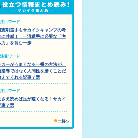
注目ワード
村憲剛選手もサカイクキャンプの考
方に共感！ 一流選手に必要な「考
る力」を育む一歩
注目ワード
ッカーがうまくなる一番の方法が、
術指導ではなく人間性を磨くことだ
教えてくれる記事７選
注目ワード
れさえ読めば足が速くなる！サカイ
記事７選
一覧へ