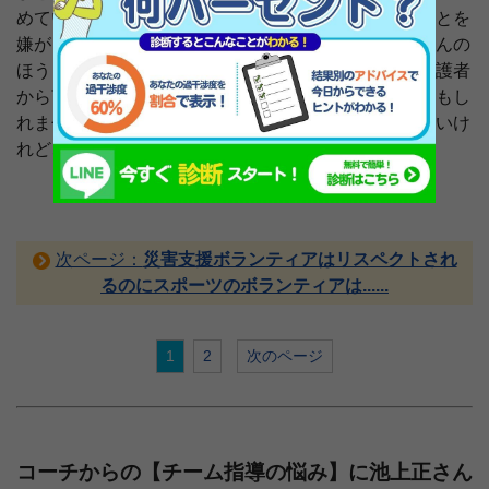
めていると、コーチの皆さんは保護者に意見されることを
嫌がります。だからついつい遠のいてしまう。親御さんの
ほうもそれを察するので話しづらくなります。時に保護者
から言われたことが「それはいいかも！」と思えるかもし
れません。親が言ったことを全部賛同するわけではないけ
れど、気持ちを聞いてあげるのはとても大切です。
次ページ：
災害支援ボランティアはリスペクトされ
るのにスポーツのボランティアは......
1
2
次のページ
コーチからの【チーム指導の悩み】に池上正さん