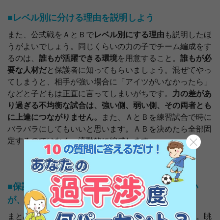
■レベル別に分ける理由を説明しよう
また、公式戦をＡとＢで
レベル別にする理由
も説明したほ
うがよいでしょう。同じくらいの力の子でチーム編成をす
るのは、
誰もが活躍できる環境
を用意すること。
誰もが必
要な人材だ
と保護者に知ってもらいましょう。混ぜてやっ
てしまうと、相手が強い場合に「アイツがいなかったら」
などと子どもは正直に言ってしまいがちです。
力の差があ
り過ぎる不均衡な試合は、強い側、弱い側、その両者とも
に上達につながりません。
また、ＡとＢを練習試合で時に
バラバラにしてもいいと思います。ＡＢを決めたら全部固
定するのではなく、流動的に編成します。
■保護者の意見、要望に全部賛同する必要はない
が、気持ちを聞いてあげるのは大事
まとめると、
保護者との距離をもっと縮める
ことです。眺