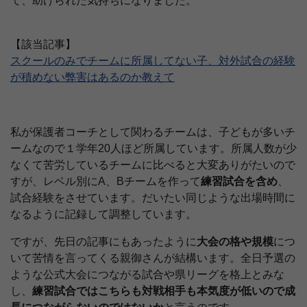
て、助けられた気持ちになりました。
【該当記事】
スクールのみでチームに所属してない子、対外試合の経験
が積めない弊害はあるのか教えて
私が保護者コーチとして関わるチームは、子どもが多いチ
ームなので１学年20人ほど所属しています。所属人数が少
なくて苦労しているチームに比べると大変ありがたいので
すが、レベル別にA、Bチームを作って
練習試合を含め
、
試合経験をさせています。だいたい同じような出場時間に
なるように記録して調整しています。
ですが、先日の記事にもあったように
大会の格や規模
につ
いて苦情を言ってくる親御さんが結構います。全日予選の
ような公式大会につながる試合や県リーグを格上とみな
し、
練習試合ではこちらも対戦相手も本気度が低いので成