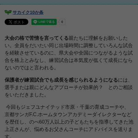
サカイク10か条
大会の格で苦情を言ってくる
親たちに理解をお願いした
い。全員をだいたい同じ出場時間に調整していろんな試合
を経験させているのに、県大会や全国につながるような試
合を格上とみなし、練習試合は本気度が低くて成長になら
ないのではと言われる。
保護者が練習試合でも成長を感じられるようになる
には、
選手または親にどんなアプローチが効果的？ とのご相談
をいただきました。
今回もジェフユナイテッド市原・千葉の育成コーチや、
京都サンガ
F.C.
ホームタウンアカデミーダイレクターなど
を歴任し、のべ
60
万人以上の子どもたちを指導してきた池
上正さんが、悩めるお父さんコーチにアドバイスを送りま
す。