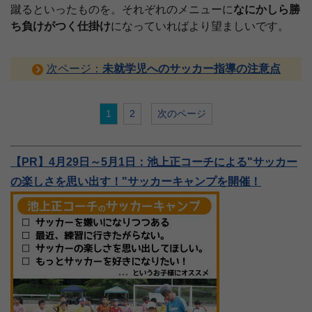
蹴るといったものを。それぞれのメニューに
なにかしら勝
ち負けがつく仕掛け
になっていればより望ましいです。
次ページ：
未就学児へのサッカー指導の注意点
1
2
次のページ
【PR】4月29日～5月1日：池上正コーチによる"サッカー
の楽しさを思い出す！"サッカーキャンプを開催！