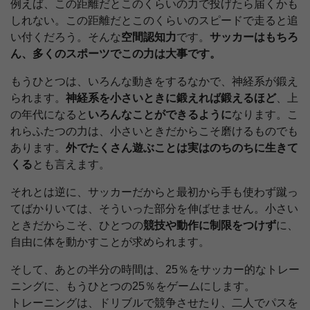
例えば、この距離だとこのくらいの力で投げたら届くかも
しれない。この距離だとこのくらいのスピードで走ると追
い付くだろう。そんな
空間認知力
です。
サッカーはもちろ
ん、多くのスポーツでこの力は大事です。
もうひとつは、いろんな動きをするなかで、神経系が鍛え
られます。
神経系を小さいときに鍛えれば鍛えるほど
、上
の年代になると
いろんなことができるように
なります。こ
れらふたつの力は、小さいときだからこそ磨けるものでも
あります。
外でたくさん遊ぶことは実はのちのちに生きて
くる
とも言えます。
それとは逆に、サッカーだからと最初から手も使わず蹴っ
てばかりいては、そういった部分を伸ばせません。小さい
ときだからこそ、ひとつの
競技や動作に制限をつけず
に、
自由に体を動かすことが求められます。
そして、あとの半分の時間は、25％をサッカー的なトレー
ニングに、もうひとつの25％をゲームにします。
トレーニングは、ドリブルで競争させたり、二人でパスを