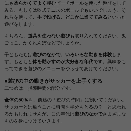
にも
柔らかくてよく弾む
ビーチボールを使った遊びをして
みる。もしくは軟式テニスのボールでもいいでしょう。そ
れらを使って
、手で投げる、どこかに当ててみる
といった
遊びをします。
もちろん、
道具を使わない遊び
も取り入れてください。鬼
ごっこ、かくれんぼなどでしょうか。
子どもたちは
遊びのなかで、いろいろな動きを体験
しま
す。もともと
体を動かすのが大好きな年代
です。興味をも
ってできる遊びのメニューをやらせてあげてください。
■遊びの中の動きがサッカーを上手くする
二つめは、指導時間の配分です。
全体の50％
を、前述の「遊びの時間」に割いてください。
サッカーとは違うことに時間を半分もとるの？ と思われ
るかもしれませんが、この年代は
遊びのなかで
さまざまな
ものを身につけていきます。