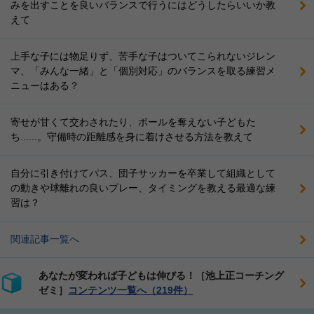
みを出すことを良いバランスで行うにはどうしたらいいか教
えて
上手な子には物足りず、苦手な子はついてこられないジレン
マ、「みんな一緒」と「個別対応」のバランスを取る練習メ
ニューはある？
寄せが甘くて交わされたり、ボールを奪えない子どもた
ち......。守備時の距離感を身に着けさせる方法を教えて
自分に引き付けてパス、団子サッカーを卒業して組織として
の動きや球離れの良いプレー、タイミングを教える最適な練
習は？
関連記事一覧へ
あなたが変われば子どもは伸びる！［池上正コーチング
ゼミ］
コンテンツ一覧へ（219件）