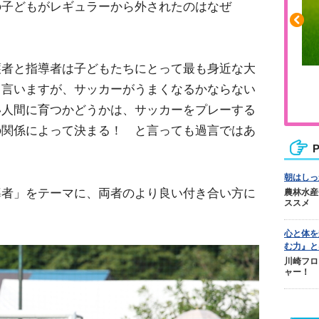
の子どもがレギュラーから外されたのはなぜ
者と指導者は子どもたちにとって最も身近な大
張りや疲れに
人気No.1商品
と言いますが、サッカーがうまくなるかならない
リカバリー
テクダマ
い人間に育つかどうかは、サッカーをプレーする
の関係によって決まる！ と言っても過言ではあ
P
朝はしっ
者」をテーマに、両者のより良い付き合い方に
農林水産
ススメ
心と体を
む力』と
川崎フロ
ャー！