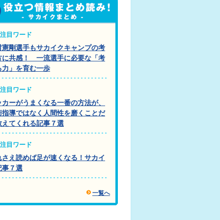
注目ワード
村憲剛選手もサカイクキャンプの考
方に共感！ 一流選手に必要な「考
る力」を育む一歩
注目ワード
ッカーがうまくなる一番の方法が、
術指導ではなく人間性を磨くことだ
教えてくれる記事７選
注目ワード
れさえ読めば足が速くなる！サカイ
記事７選
一覧へ