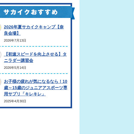
2026年夏サカイクキャンプ【奈
良会場】
2026年7月13日
【初速スピードを向上させる】タ
ニラダー講習会
2026年5月14日
お子様の疲れが気になるなら！10
歳～15歳のジュニアアスポーツ専
用サプリ「キレキレ」
2025年4月30日