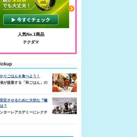
わかりやすい質問に沿って書ける
毎日の食事＋
サカイクサッカーノート
キレキレ
ickup
かりごはんを食べよう！
省が提案する「和ごはん」の
安定させるために大切な『噛
は？
ンターレアカデミーにレクチ