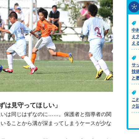
中
え
え
サ
技
と
こ
ずは見守ってほしい」
ク
思いは同じはずなのに……。保護者と指導者の関
ていることから溝が深まってしまうケースが少な