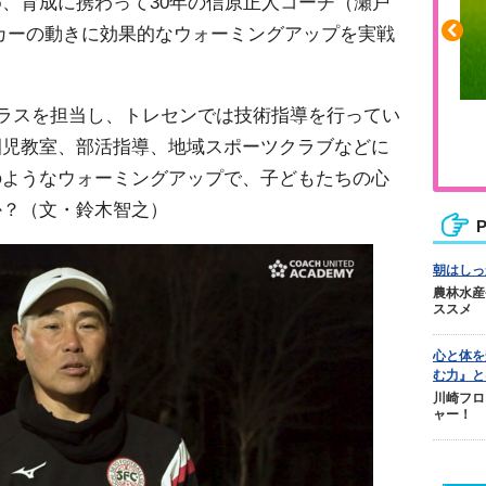
、育成に携わって30年の信原正人コーチ（瀬戸
カーの動きに効果的なウォーミングアップを実戦
クラスを担当し、トレセンでは技術指導を行ってい
ふくらはぎの張りや疲れに
園児教室、部活指導、地域スポーツクラブなどに
ジュニアレッグリカバリー
のようなウォーミングアップで、子どもたちの心
か？（文・鈴木智之）
P
朝はしっ
農林水産
ススメ
心と体を
む力』と
川崎フロ
ャー！