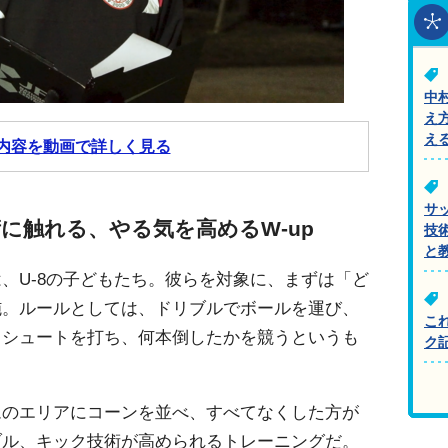
中
え
え
内容を動画で詳しく見る
サ
に触れる、やる気を高めるW-up
技
と
、U-8の子どもたち。彼らを対象に、まずは「ど
施。ルールとしては、ドリブルでボールを運び、
こ
てシュートを打ち、何本倒したかを競うというも
ク
ムのエリアにコーンを並べ、すべてなくした方が
ブル、キック技術が高められるトレーニングだ。