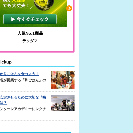
人気No.1商品
わかりやすい質問に沿っ
テクダマ
サカイクサッカーノ
ickup
かりごはんを食べよう！
省が提案する「和ごはん」の
安定させるために大切な『噛
は？
ンターレアカデミーにレクチ