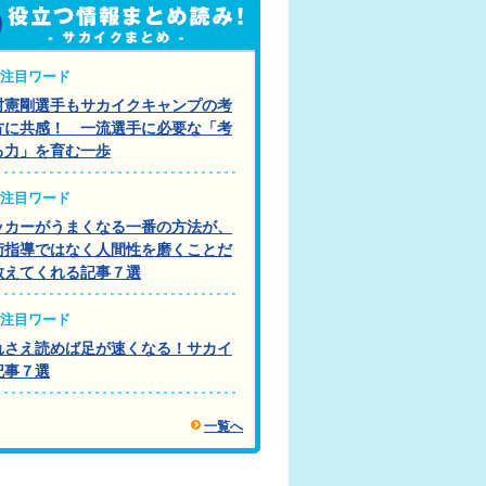
注目ワード
村憲剛選手もサカイクキャンプの考
方に共感！ 一流選手に必要な「考
る力」を育む一歩
注目ワード
ッカーがうまくなる一番の方法が、
術指導ではなく人間性を磨くことだ
教えてくれる記事７選
注目ワード
れさえ読めば足が速くなる！サカイ
記事７選
一覧へ