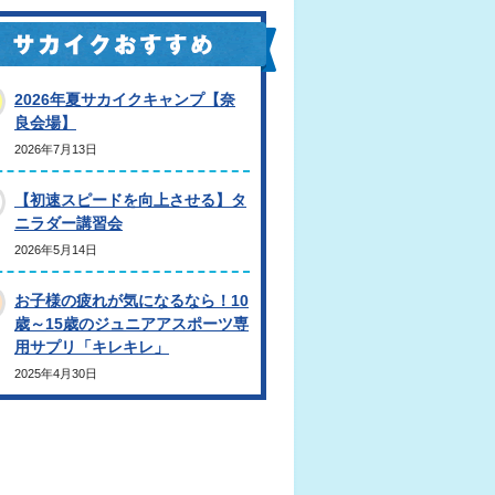
2026年夏サカイクキャンプ【奈
良会場】
2026年7月13日
【初速スピードを向上させる】タ
ニラダー講習会
2026年5月14日
お子様の疲れが気になるなら！10
歳～15歳のジュニアアスポーツ専
用サプリ「キレキレ」
2025年4月30日