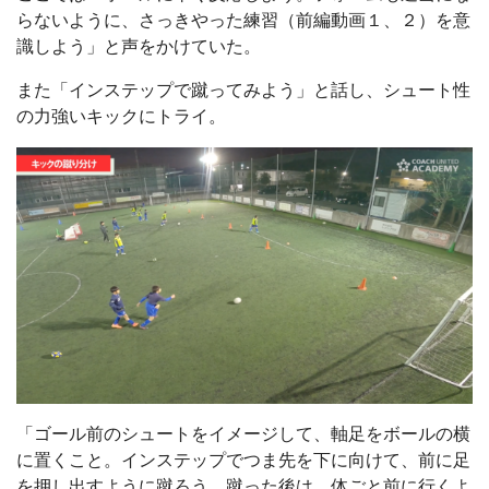
らないように、さっきやった練習（前編動画１、２）を意
識しよう」と声をかけていた。
また「インステップで蹴ってみよう」と話し、シュート性
の力強いキックにトライ。
「ゴール前のシュートをイメージして、軸足をボールの横
に置くこと。インステップでつま先を下に向けて、前に足
を押し出すように蹴ろう。蹴った後は、体ごと前に行くよ