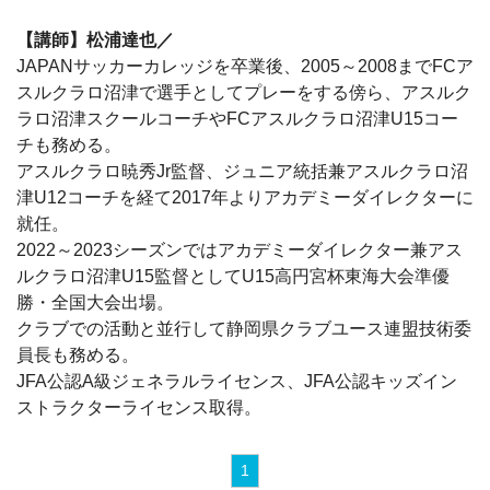
【講師】松浦達也／
JAPANサッカーカレッジを卒業後、2005～2008までFCア
スルクラロ沼津で選手としてプレーをする傍ら、アスルク
ラロ沼津スクールコーチやFCアスルクラロ沼津U15コー
チも務める。
アスルクラロ暁秀Jr監督、ジュニア統括兼アスルクラロ沼
津U12コーチを経て2017年よりアカデミーダイレクターに
就任。
2022～2023シーズンではアカデミーダイレクター兼アス
ルクラロ沼津U15監督としてU15高円宮杯東海大会準優
勝・全国大会出場。
クラブでの活動と並行して静岡県クラブユース連盟技術委
員長も務める。
JFA公認A級ジェネラルライセンス、JFA公認キッズイン
ストラクターライセンス取得。
1