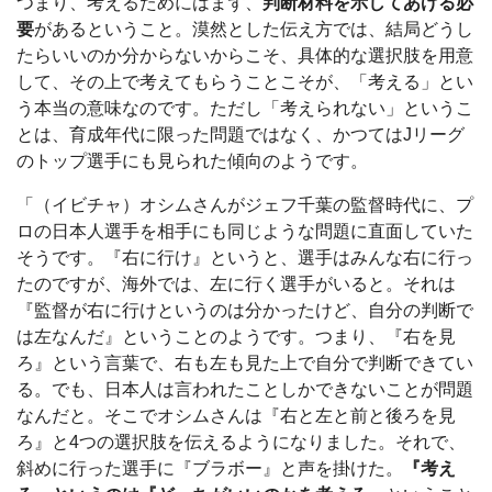
つまり、考えるためにはまず、
判断材料を示してあげる必
要
があるということ。漠然とした伝え方では、結局どうし
たらいいのか分からないからこそ、具体的な選択肢を用意
して、その上で考えてもらうことこそが、「考える」とい
う本当の意味なのです。ただし「考えられない」というこ
とは、育成年代に限った問題ではなく、かつてはJリーグ
のトップ選手にも見られた傾向のようです。
「（イビチャ）オシムさんがジェフ千葉の監督時代に、プ
ロの日本人選手を相手にも同じような問題に直面していた
そうです。『右に行け』というと、選手はみんな右に行っ
たのですが、海外では、左に行く選手がいると。それは
『監督が右に行けというのは分かったけど、自分の判断で
は左なんだ』ということのようです。つまり、『右を見
ろ』という言葉で、右も左も見た上で自分で判断できてい
る。でも、日本人は言われたことしかできないことが問題
なんだと。そこでオシムさんは『右と左と前と後ろを見
ろ』と4つの選択肢を伝えるようになりました。それで、
斜めに行った選手に『ブラボー』と声を掛けた。
『考え