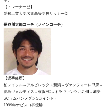
中。
【トレーナー歴】
愛知工業大学名電高等学校サッカー部
長谷川太郎コーチ（メインコーチ）
【選手経歴】
柏レイソル→アルビレックス新潟→ヴァンフォーレ甲府→
徳島ヴォルティス→横浜FC→ギラヴァンツ北九州→浦安
SC→ムハンメダンSC(インド）
1999年ナビスコ杯優勝