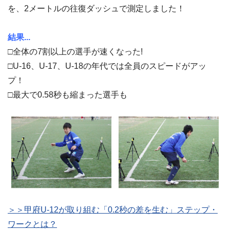
を、2メートルの往復ダッシュで測定しました！
結果...
□全体の7割以上の選手が速くなった!
□U-16、U-17、U-18の年代では全員のスピードがアッ
プ！
□最大で0.58秒も縮まった選手も
＞＞甲府U-12が取り組む「0.2秒の差を生む」ステップ・
ワークとは？