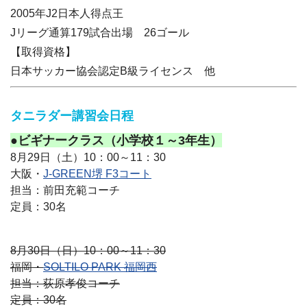
2005年J2日本人得点王
Jリーグ通算179試合出場 26ゴール
【取得資格】
日本サッカー協会認定B級ライセンス 他
タニラダー講習会日程
●ビギナークラス（小学校１～3年生）
8月29日（土）10：00～11：30
大阪・
J-GREEN堺 F3コート
担当：前田充範コーチ
定員：30名
8月30日（日）10：00～11：30
福岡・
SOLTILO PARK 福岡西
担当：荻原孝俊コーチ
定員：30名