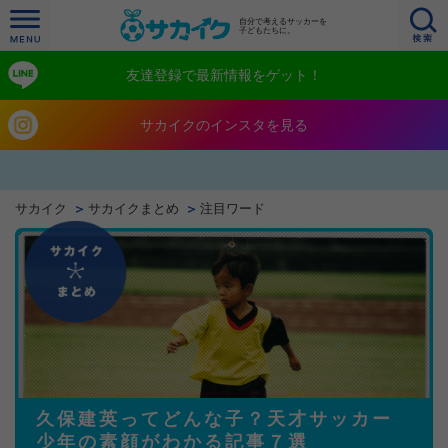
自分で考えるサッカーを
子どもたちに。
友達登録で最新情報をゲット！
サカイクのインスタを見る
サカイク
サカイクまとめ
注目ワード
久保建英ってどんな子？天才サッカー
少年の素顔がわかる記事７選