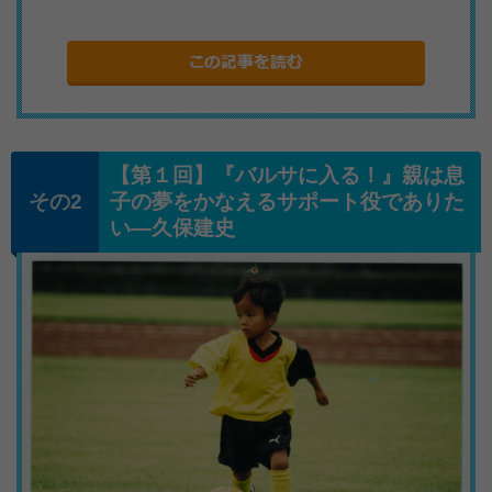
【第１回】『バルサに入る！』親は息
子の夢をかなえるサポート役でありた
い―久保建史