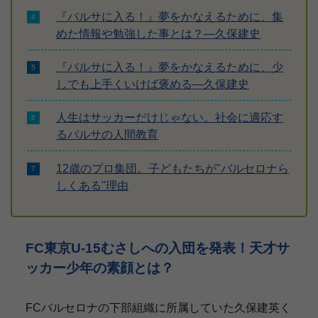
『バルサに入る！』夢をかなえるために、集
めた情報や勉強した事とは？―久保建史
『バルサに入る！』夢をかなえるために、少
しでも上手くいけば褒める―久保建史
人生はサッカーだけじゃない。社会に適応す
るバルサの人間教育
12歳のプロ集団。子どもたちが"バルセロナら
しくある"理由
FC東京U-15むさしへの入団を発表！天才サ
ッカー少年の素顔とは？
FCバルセロナの下部組織に所属していた久保建英く