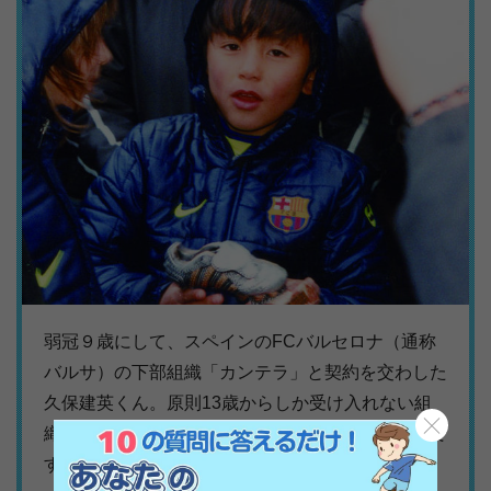
弱冠９歳にして、スペインのFCバルセロナ（通称
バルサ）の下部組織「カンテラ」と契約を交わした
久保建英くん。原則13歳からしか受け入れない組
織が、特に彼を評価したのが技術と精神力だそうで
す。