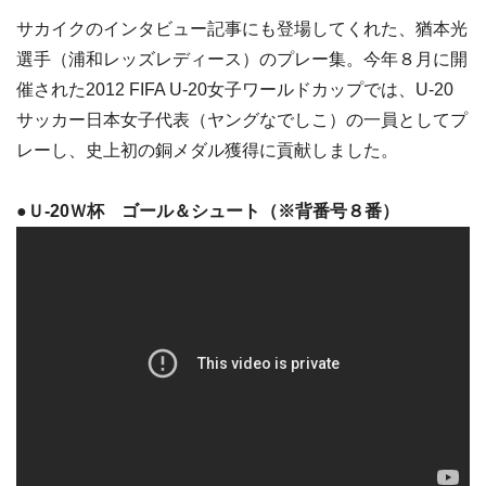
サカイクのインタビュー記事にも登場してくれた、猶本光
選手（浦和レッズレディース）のプレー集。今年８月に開
催された2012 FIFA U-20女子ワールドカップでは、U-20
サッカー日本女子代表（ヤングなでしこ）の一員としてプ
レーし、史上初の銅メダル獲得に貢献しました。
●Ｕ-20Ｗ杯 ゴール＆シュート（※背番号８番）