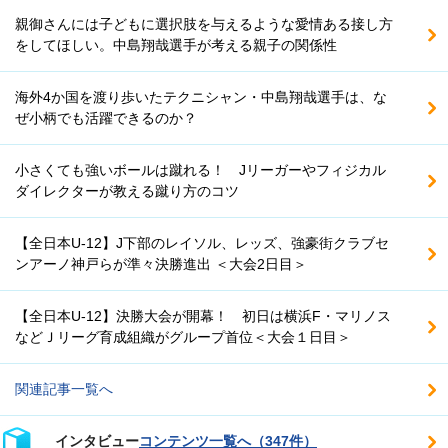
親御さんには子どもに選択肢を与えるような愛情ある接し方
をしてほしい。中島翔哉選手が考える親子の関係性
海外4か国を渡り歩いたテクニシャン・中島翔哉選手は、な
ぜ小柄でも活躍できるのか？
小さくても強いボールは蹴れる！ Jリーガーやフィジカル
ダイレクターが教える蹴り方のコツ
【全日本U-12】J下部のレイソル、レッズ、強豪街クラブセ
ンアーノ神戸らが準々決勝進出 ＜大会2日目＞
【全日本U-12】決勝大会が開幕！ 初日は横浜F・マリノス
などＪリーグ育成組織がグループ首位＜大会１日目＞
関連記事一覧へ
インタビュー
コンテンツ一覧へ（347件）