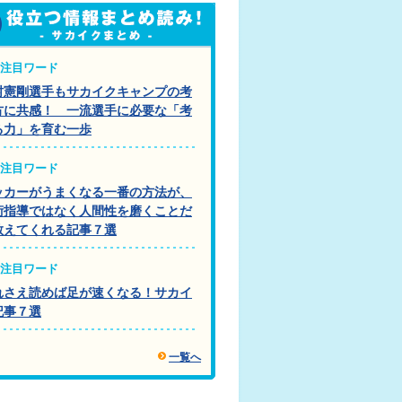
注目ワード
村憲剛選手もサカイクキャンプの考
方に共感！ 一流選手に必要な「考
る力」を育む一歩
注目ワード
ッカーがうまくなる一番の方法が、
術指導ではなく人間性を磨くことだ
教えてくれる記事７選
注目ワード
れさえ読めば足が速くなる！サカイ
記事７選
一覧へ