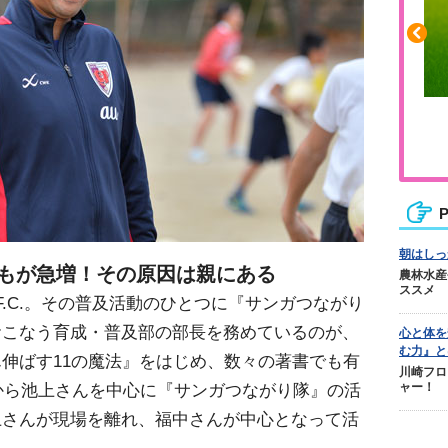
ふくらはぎの張りや疲れに
ジュニアレッグリカバリー
P
朝はしっ
どもが急増！その原因は親にある
農林水産
ススメ
F.C.。その普及活動のひとつに『サンガつながり
おこなう育成・普及部の部長を務めているのが、
心と体を
む力』と
伸ばす11の魔法』をはじめ、数々の著書でも有
川崎フロ
年から池上さんを中心に『サンガつながり隊』の活
ャー！
上さんが現場を離れ、福中さんが中心となって活