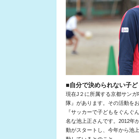
■自分で決められない子
現在J２に所属する京都サンガ
隊』があります。その活動を
『サッカーで子どもをぐんぐん
名な池上正さんです。2012
動がスタートし、今年から池
動しているとのこと。