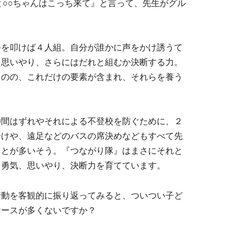
と○○ちゃんはこっち来て』と言って、先生がグル
手を叩けば４人組。自分が誰かに声をかけ誘うて
る思いやり、さらにはだれと組むか決断する力。
ものの、これだけの要素が含まれ、それらを養う
仲間はずれやそれによる不登校を防ぐために、２
分けや、遠足などのバスの席決めなどもすべて先
ことが多いそう。『つながり隊』はまさにそれと
、勇気、思いやり、決断力を育てています。
行動を客観的に振り返ってみると、ついつい子ど
ケースが多くないですか？