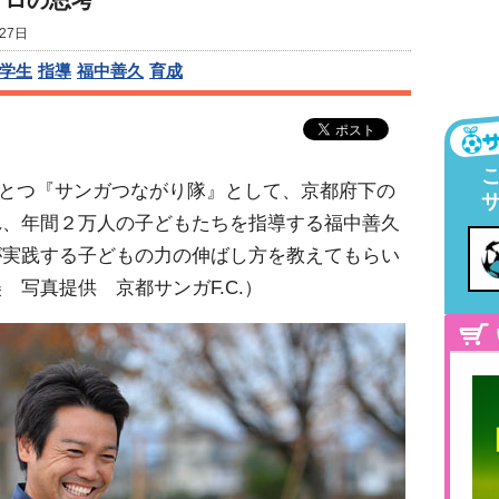
プロの思考
27日
学生
指導
福中善久
育成
のひとつ『サンガつながり隊』として、京都府下の
れ、年間２万人の子どもたちを指導する福中善久
が実践する子どもの力の伸ばし方を教えてもらい
写真提供 京都サンガF.C.）