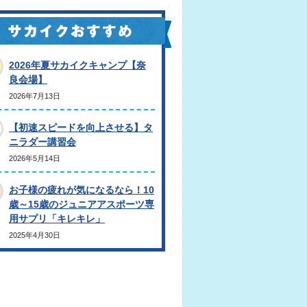
2026年夏サカイクキャンプ【奈
良会場】
2026年7月13日
【初速スピードを向上させる】タ
ニラダー講習会
2026年5月14日
お子様の疲れが気になるなら！10
歳～15歳のジュニアアスポーツ専
用サプリ「キレキレ」
2025年4月30日