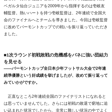
ベガルタ仙台ジュニアを2009年から指揮するのは壱岐友
輔監督。熱いハートを持つ壱岐監督は、2年連続で全国大
会のファイナルへとチームを導きました。今回は壱岐監督
に改めてバーモントカップでの戦いを振り返っていただき
ました。
■1次ラウンド初戦敗戦の危機感をバネに強い団結力
を見せる
――バーモントカップ全日本少年フットサル大会で2年連
続準優勝という好成績を挙げましたが、改めて振り返って
みていかがですか。
正直なところ2年連続全国のファイナリストになれると
は思っていませんでした。さらには初戦の敗退で窮地に追
い込まれた状況でしたから、非常に難しい状況の中でよく