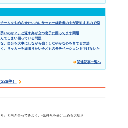
るチームをやめさせたいのにサッカー経験者の夫が反対するので悩
上手いのか？」と返す弁が立つ息子に困ってます問題
病んでしまい困っている問題
要な、自分を大事にしながら強くしなやかな心を育てる方法
聞く、サッカーを頑張りたい子どものモチベーションを下げないた
関連記事一覧へ
226件）
ろ』と向き合ってみよう。-気持ちを受け止める大切さ