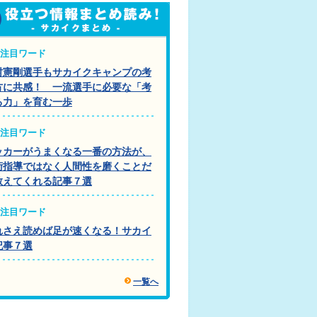
注目ワード
村憲剛選手もサカイクキャンプの考
方に共感！ 一流選手に必要な「考
る力」を育む一歩
注目ワード
ッカーがうまくなる一番の方法が、
術指導ではなく人間性を磨くことだ
教えてくれる記事７選
注目ワード
れさえ読めば足が速くなる！サカイ
記事７選
一覧へ