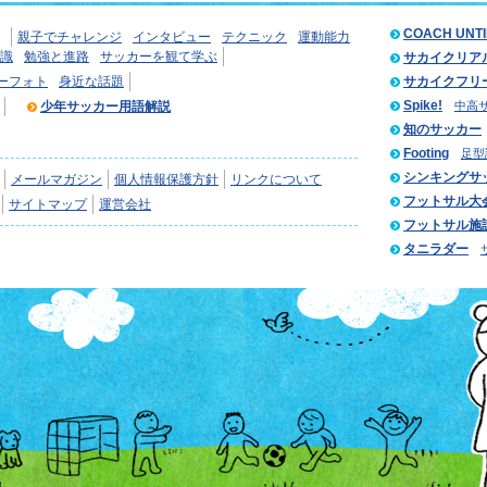
COACH UNT
親子でチャレンジ
インタビュー
テクニック
運動能力
識
勉強と進路
サッカーを観て学ぶ
サカイクリア
ーフォト
身近な話題
サカイクフリ
Spike!
少年サッカー用語解説
中高
知のサッカー
Footing
足型
シンキングサ
メールマガジン
個人情報保護方針
リンクについて
フットサル大
サイトマップ
運営会社
フットサル施
タニラダー