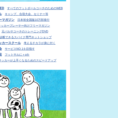
IED
すべてのフットボールコーチのためのWEB
ル
キャンプ、合宿大会、セミナー等
ーマガジン
日本初全国版10万部発行
サッカープレーヤー向けフリーマガジン
元バルサコーチのトレーニングDVD
診断できるスパイク専門ネットショップ
ッカースクール
考えるチカラが身に付く
会
サービスNO.1を目指す
設
フットサルに＋αを
サッカーが上手くなるためのスピードアップ