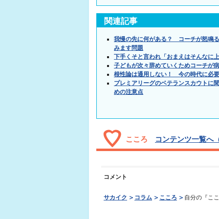
関連記事
我慢の先に何がある？ コーチが怒鳴
みます問題
下手くそと言われ「おまえはそんなに
子どもが次々辞めていくためコーチが
根性論は通用しない！ 今の時代に必
プレミアリーグのベテランスカウトに
めの注意点
こころ
コンテンツ一覧へ（
コメント
サカイク
コラム
こころ
自分の『ここ