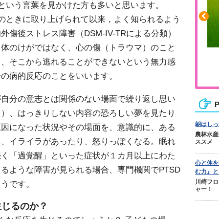
D"という言葉を見かけた方も多いと思います。
災のときに取り上げられて以来，よく知られるよう
傷後ストレス障害（DSM-IV-TRによる分類）
、体のけがではなく、心の傷（トラウマ）のこと
ふくらはぎの張りや疲れに
と、そこから逃れることができないという無力感
ジュニアレッグリカバリー
身の病的反応のことをいいます。
が自分の意志とは関係のない場面で繰り返し思い
P
ク）、はっきりしない内容の恐ろしい夢を見たり
朝はしっ
原因になった状況やその場面を、意識的に、ある
農林水産
」、イライラがあったり、怒りっぽくなる。眠れ
ススメ
続く「過覚醒」といった症状が１カ月以上にわた
心と体を
るような障害が見られる場合、専門機関でPTSD
む力』と
川崎フロ
ようです。
ャー！
生じるのか？