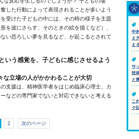
どんな反応を生じるのでしょうか？ 子どもの場
興奮した行動によって表現されることが多いよう
害を受けた子どもの中には、その時の様子を主題
人形を波にさらす、そのときの絵を描くなど）、
中
のない恐ろしい夢を見るなど、が起こるとされて
え
え
」という感覚を、子どもに感じさせるよう
サ
技
々な立場の人がかかわることが大切
と
への支援は、精神医学者をはじめ臨床心理士、カ
カーなどの専門家でないと対応できないと考える
こ
ク
2
次のページ