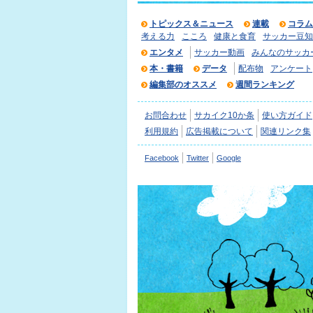
トピックス＆ニュース
連載
コラム
考える力
こころ
健康と食育
サッカー豆知
エンタメ
サッカー動画
みんなのサッカ
本・書籍
データ
配布物
アンケート
編集部のオススメ
週間ランキング
お問合わせ
サカイク10か条
使い方ガイド
利用規約
広告掲載について
関連リンク集
Facebook
Twitter
Google