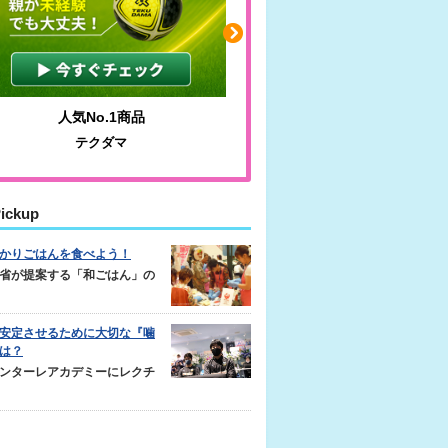
人気No.1商品
わかりやすい質問に沿っ
テクダマ
サカイクサッカーノ
ickup
かりごはんを食べよう！
省が提案する「和ごはん」の
安定させるために大切な『噛
は？
ンターレアカデミーにレクチ