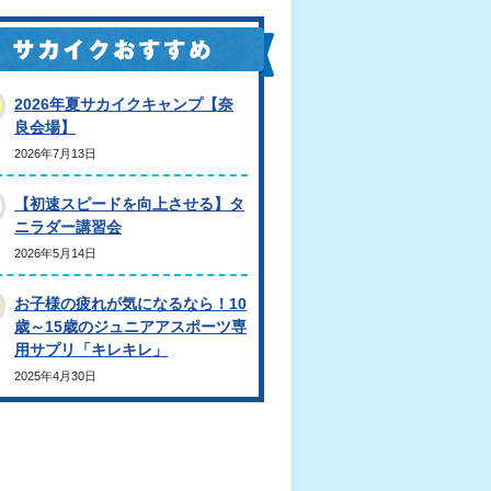
2026年夏サカイクキャンプ【奈
良会場】
2026年7月13日
【初速スピードを向上させる】タ
ニラダー講習会
2026年5月14日
お子様の疲れが気になるなら！10
歳～15歳のジュニアアスポーツ専
用サプリ「キレキレ」
2025年4月30日