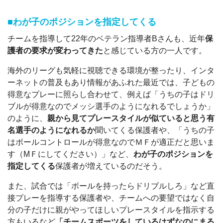
■わが子のポジションを指定してくる
チームを指導して22年のベテラン指導者Bさんも、近年
保
護者の要求が変わってきた
と感じている方の一人です。
海外のリーグも気軽に視聴できる環境が整ったり、インタ
ーネットの普及もあり情報があふれた最近では、子どもの
得意なプレーに照らし合わせて、例えば「うちの子はドリ
ブルが得意なのでメッシ選手のようになれるでしょうか」
のように、
親から見てプレースタイルが似ていると思う有
名選手のようになれるか
聞いてくる保護者や、「うちの子
はボールコントロールが得意なのでＭＦが適正だと思いま
す（MＦにしてください）」など、
わが子のポジションを
指定してくる
保護者が増えているのだそう。
また、試合では「ボールを持ったらドリブルしろ」など直
接プレーを指導する保護者や、チームへの要望ではなく自
分の子だけに親がやってほしいプレースタイルを指示する
方もいるなど
「チームスポーツをしているはずなのにまる