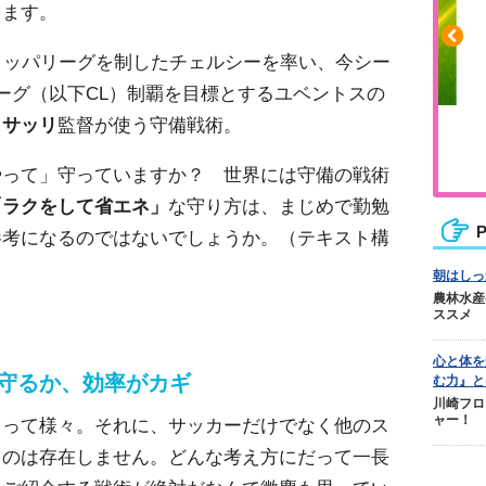
します。
Aヨーロッパリーグを制したチェルシーを率い、今シー
リーグ（以下CL）制覇を目標とするユベントスの
・サッリ
監督が使う守備戦術。
や疲れに
人気No.1商品
カバリー
テクダマ
やって」守っていますか？ 世界には守備の戦術
「ラクをして省エネ」
な守り方は、まじめで勤勉
P
参考になるのではないでしょうか。（テキスト構
朝はしっ
農林水産
ススメ
心と体を
守るか、効率がカギ
む力』と
川崎フロ
ャー！
よって様々。それに、サッカーだけでなく他のス
ものは存在しません。どんな考え方にだって一長