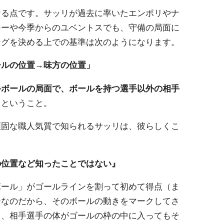
なる点です。サッリが過去に率いたエンポリやナ
シーや今季からのユベントスでも、守備の局面に
ングを決める上での基準は次のようになります。
ールの位置→味方の位置」
手ボールの局面で、ボールを持つ選手以外の相手
」
ということ。
頑固な職人気質で知られるサッリは、彼らしくこ
の位置など知ったことではない』
ボール」がゴールラインを割って初めて得点（ま
ーなのだから、そのボールの動きをマークしてさ
く、相手選手の体がゴールの枠の中に入ってもそ