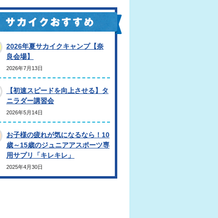
2026年夏サカイクキャンプ【奈
良会場】
2026年7月13日
【初速スピードを向上させる】タ
ニラダー講習会
2026年5月14日
お子様の疲れが気になるなら！10
歳～15歳のジュニアアスポーツ専
用サプリ「キレキレ」
2025年4月30日