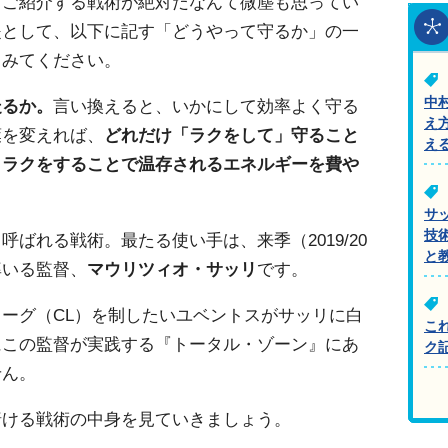
らご紹介する戦術が絶対だなんて微塵も思ってい
提として、以下に記す「どうやって守るか」の一
てみてください。
中
走るか。
言い換えると、いかにして効率よく守る
え
葉を変えれば、
どれだけ「ラクをして」守ること
え
、
ラクをすることで温存されるエネルギーを費や
サ
技
呼ばれる戦術。最たる使い手は、来季（2019/20
と
率いる監督、
マウリツィオ・サッリ
です。
ーグ（CL）を制したいユベントスがサッリに白
こ
にこの監督が実践する『トータル・ゾーン』にあ
ク
せん。
賭ける戦術の中身を見ていきましょう。