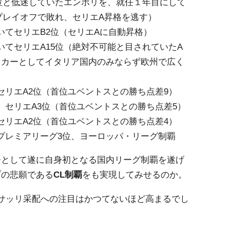
で18位と低迷していたエンポリを、就任１年目にして
プレイオフで敗れ、セリエA昇格を逃す）
を率いてセリエB2位（セリエAに自動昇格）
を率いてセリエA15位（絶対不可能と目されていたA
ッカーとしてイタリア国内のみならず欧州で広く
い、セリエA2位（首位ユベントスとの勝ち点差9）
率い、セリエA3位（首位ユベントスとの勝ち点差5）
い、セリエA2位（首位ユベントスとの勝ち点差4）
いてプレミアリーグ3位、ヨーロッパ・リーグ制覇
督として遂に自身初となる国内リーグ制覇を遂げ
ブの悲願である
CL制覇
をも実現してみせるのか。
サッリ采配への注目はかつてないほど高まるでし