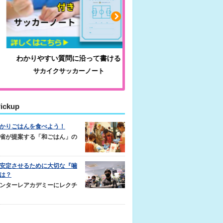
わかりやすい質問に沿って書ける
毎日の食事＋α
サカイクサッカーノート
キレキレ
ickup
かりごはんを食べよう！
省が提案する「和ごはん」の
安定させるために大切な『噛
は？
ンターレアカデミーにレクチ