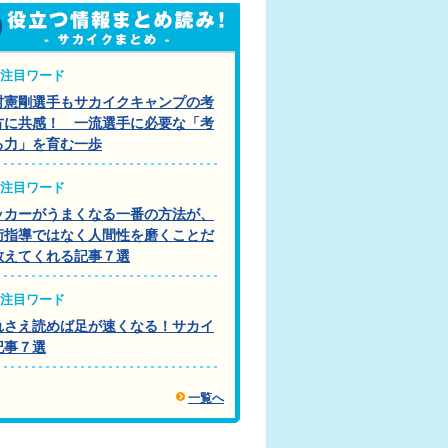
注目ワード
村憲剛選手もサカイクキャンプの考
方に共感！ 一流選手に必要な「考
る力」を育む一歩
注目ワード
ッカーがうまくなる一番の方法が、
術指導ではなく人間性を磨くことだ
教えてくれる記事７選
注目ワード
れさえ読めば足が速くなる！サカイ
記事７選
一覧へ