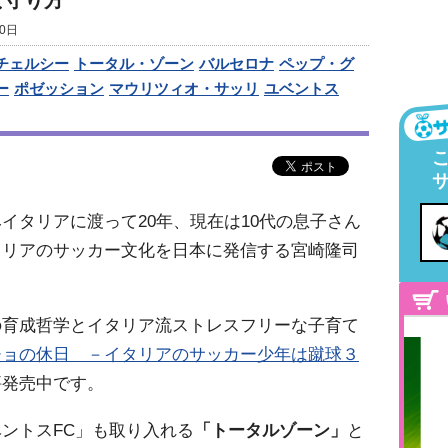
な守り方
0日
チェルシー
トータル・ゾーン
バルセロナ
ペップ・グ
ー
ポゼッション
マウリツィオ・サッリ
ユベントス
イタリアに渡って20年、現在は10代の息子さん
タリアのサッカー文化を日本に発信する宮崎隆司
の育成哲学とイタリア流ストレスフリーな子育て
チョの休日 －イタリアのサッカー少年は蹴球３
評発売中です。
ントスFC」も取り入れる
「トータルゾーン」
と