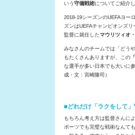
いう
守備戦術
についてご紹介
2018-19シーズンのUEF
ズンはUEFAチャンピオンズ
監督に就任した
マウリツィオ
ふくらはぎの張り
ジュニアレッグリ
みなさんのチームでは「どう
もたくさんありますが、この
な選手が多い日本でも大いに
成・文：宮崎隆司）
■どれだけ「ラクをして」
もちろん考え方は監督さんに
ポーツでも完璧な戦術なんて