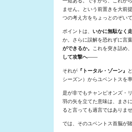
一短ある。ですから、これか
ません。という前置きを大前
つの考え方をちょっとのぞい
ポイントは、
いかに無駄なく
か。さらに誤解を恐れずに言
ができるか。
これを突き詰め
して攻撃へ
――
それが
『トータル・ゾーン』
と
シーズン）からユベントスを
是が非でもチャンピオンズ・リ
羽の矢を立てた意味は、まさ
ると言っても過言ではありま
では、そのユベントス首脳が