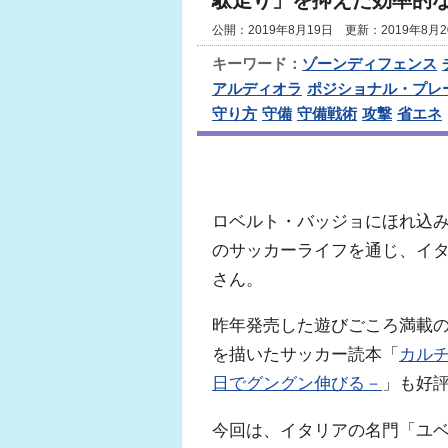
駄走り」を抑えた効率的
公開：2019年8月19日 更新：2019年8月2
キーワード：
ゾーンディフェンス
アルディオラ
ポジショナル・プレ
守り方
守備
守備戦術
攻撃
省エネ
ロベルト・バッジョにほれ込み
のサッカーライフを通じ、イ
さん。
昨年発売した遊びごころ満載
を描いたサッカー読本「
カル
日でグングン伸びる－
」も好
今回は、イタリアの名門「ユベ