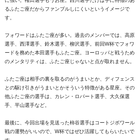
に強い。権田選手もうお座。西川選手だけは手に特徴のあ
るふたご座だからファンブルしにくいというイメージで
す。
フォワードはふたご座が多い。過去のメンバーでは、高原
選手、西澤選手、鈴木選手、柳沢選手。前回W杯でフォワ
ードを務めた本田選手もふたご座。ヨーロッパと戦うため
のメンタリティは、ふたご座じゃないと点が取れません。
ふたご座は相手の裏を取るのがうまいとか、ディフェンス
との駆け引きがうまいとかそういう特徴がある星座。その
他ふたご座の選手は、カレン・ロバート選手、大久保選
手、平山選手など。
最後に、今回出場を見送った柿谷選手はコートジボワール
戦の運勢がいいので、W杯ではぜひ活躍してもらいたいで