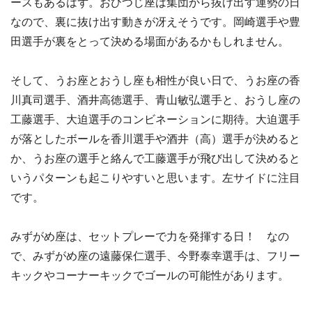
ースもあるはず。おひつじ座は集団から抜け出す運勢の日
なので、裏に抜け出す動きが冴えそうです。岡崎選手や豊
田選手が裏をとって決める場面があるかもしれません。
そして、うお座とおうし座も相性が良い日で、うお座の香
川真司選手、酒井高徳選手、青山敏弘選手と、おうし座の
工藤選手、大迫選手のコンビネーションに期待。大迫選手
が落としたボールを香川選手や酒井（高）選手が決めると
か、うお座の選手と絡んで工藤選手が飛び出して決めると
いうパターンも起こりやすいと思います。左サイドに注目
です。
みずがめ座は、セットプレーで力を発揮する日！ なの
で、みずがめ座の遠藤保仁選手、今野泰幸選手は、フリー
キックやコーナーキックでゴールの可能性があります。