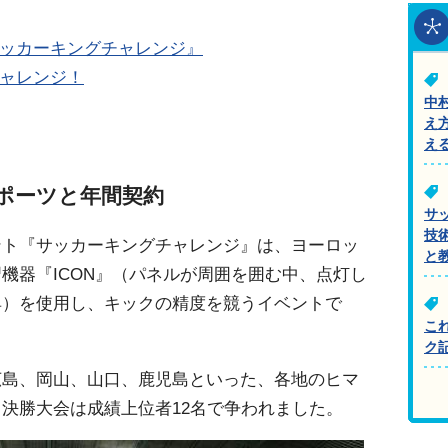
サッカーキングチャレンジ』
チャレンジ！
中
え
え
ポーツと年間契約
サ
技
ント『サッカーキングチャレンジ』は、ヨーロッ
と
機器『ICON』（パネルが周囲を囲む中、点灯し
具）を使用し、キックの精度を競うイベントで
こ
ク
広島、岡山、山口、鹿児島といった、各地のヒマ
決勝大会は成績上位者12名で争われました。