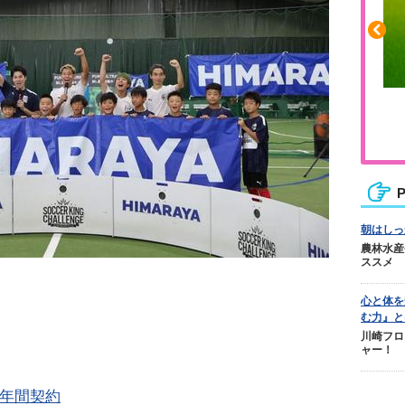
ふくらはぎの張りや疲れに
ジュニアレッグリカバリー
P
朝はしっ
農林水産
ススメ
心と体を
む力』と
川崎フロ
ャー！
と年間契約