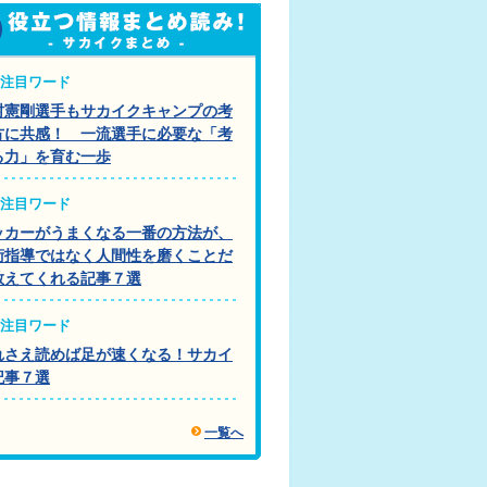
注目ワード
村憲剛選手もサカイクキャンプの考
方に共感！ 一流選手に必要な「考
る力」を育む一歩
注目ワード
ッカーがうまくなる一番の方法が、
術指導ではなく人間性を磨くことだ
教えてくれる記事７選
注目ワード
れさえ読めば足が速くなる！サカイ
記事７選
一覧へ