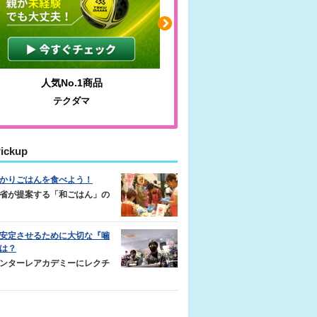
人気No.1商品
わかりやすい質問に沿っ
テクダマ
サカイクサッカーノ
ickup
かりごはんを食べよう！
省が提案する「和ごはん」の
安定させるために大切な『噛
は？
ンターレアカデミーにレクチ