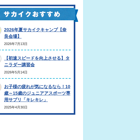
2026年夏サカイクキャンプ【奈
良会場】
2026年7月13日
【初速スピードを向上させる】タ
ニラダー講習会
2026年5月14日
お子様の疲れが気になるなら！10
歳～15歳のジュニアアスポーツ専
用サプリ「キレキレ」
2025年4月30日