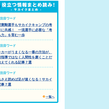
注目ワード
村憲剛選手もサカイクキャンプの考
方に共感！ 一流選手に必要な「考
る力」を育む一歩
注目ワード
ッカーがうまくなる一番の方法が、
術指導ではなく人間性を磨くことだ
教えてくれる記事７選
注目ワード
れさえ読めば足が速くなる！サカイ
記事７選
一覧へ