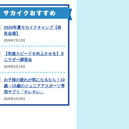
2026年夏サカイクキャンプ【奈
良会場】
2026年7月13日
【初速スピードを向上させる】タ
ニラダー講習会
2026年5月14日
お子様の疲れが気になるなら！10
歳～15歳のジュニアアスポーツ専
用サプリ「キレキレ」
2025年4月30日