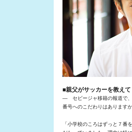
■親父がサッカーを教え
― セビージャ移籍の報道で、
番号へのこだわりはあります
「小学校のころはずっと７番