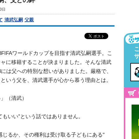
嗣、父との絆
0日
て
清武弘嗣
父親
8FIFAワールドカップを目指す清武弘嗣選手。こ
ジャに移籍することが決まりました。そんな清武
3には父への特別な想いがありました。厳格で、
たという父を、清武選手が心から慕う理由とは。
い」（清武）
てもいい”という話ではありません。
感じるか、その権利は受け取る子どもにある"