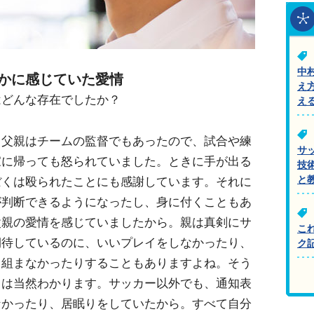
中
かに感じていた愛情
え
はどんな存在でしたか？
え
。父親はチームの監督でもあったので、試合や練
サ
家に帰っても怒られていました。ときに手が出る
技
と
ぼくは殴られたことにも感謝しています。それに
が判断できるようになったし、身に付くこともあ
父親の愛情を感じていましたから。親は真剣にサ
こ
期待しているのに、いいプレイをしなかったり、
ク
り組まなかったりすることもありますよね。そう
ちは当然わかります。サッカー以外でも、通知表
なかったり、居眠りをしていたから。すべて自分