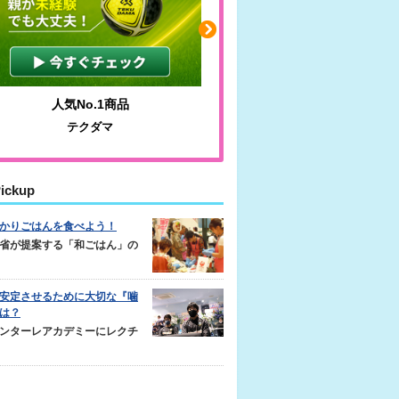
人気No.1商品
わかりやすい質問に沿っ
テクダマ
サカイクサッカーノ
ickup
かりごはんを食べよう！
省が提案する「和ごはん」の
安定させるために大切な『噛
は？
ンターレアカデミーにレクチ