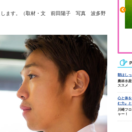
えします。（取材・文 前田陽子 写真 波多野
ふくらはぎの張りや疲れに
ジュニアレッグリカバリー
P
朝はしっ
農林水産
ススメ
心と体を
む力』と
川崎フロ
ャー！