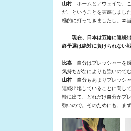
山村
ホームとアウェイで、こ
だ、ということを実感しまし
極的に打ってきましたし。本
――現在、日本は五輪に連続
終予選は絶対に負けられない
比嘉
自分はプレッシャーを感
気持ちがなによりも強いので
山村
自分もあまりプレッシャ
連続出場していることに関し
輪に出て、どれだけ自分がプ
強いので。そのためにも、ま