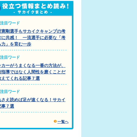
注目ワード
村憲剛選手もサカイクキャンプの考
方に共感！ 一流選手に必要な「考
る力」を育む一歩
注目ワード
ッカーがうまくなる一番の方法が、
術指導ではなく人間性を磨くことだ
教えてくれる記事７選
注目ワード
れさえ読めば足が速くなる！サカイ
記事７選
一覧へ