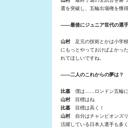
山村
最終予選の全試合を勝つ
選を突破し、五輪出場権を獲
――最後にジュニア世代の選
山村
足元の技術とかは小学校
にもっとやっておけばよかっ
れてほしいですね。
――二人のこれからの夢は？
比嘉
僕は……ロンドン五輪に
山村
目標はね
比嘉
目標は高く！
山村
自分はチャンピオンズリ
活躍している日本人選手も多