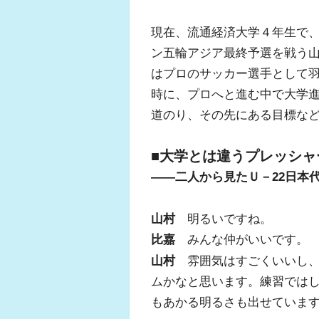
現在、流通経済大学４年生で、
ン五輪アジア最終予選を戦う
はプロのサッカー選手として
ふ
時に、プロへと進む中で大学
道のり、その先にある目標な
■大学とは違うプレッシャ
――二人から見たＵ－22日本
山村
明るいですね。
比嘉
みんな仲がいいです。
山村
雰囲気はすごくいいし、
ムかなと思います。練習では
もあかる明るさも出せていま