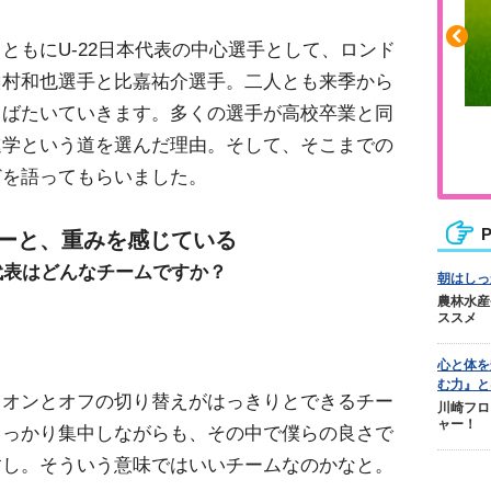
ともにU-22日本代表の中心選手として、ロンド
山村和也選手と比嘉祐介選手。二人とも来季から
羽ばたいていきます。多くの選手が高校卒業と同
くらはぎの張りや疲れに
人気No.1商品
進学という道を選んだ理由。そして、そこまでの
ジュニアレッグリカバリー
テクダマ
どを語ってもらいました。
P
ーと、重みを感じている
代表はどんなチームですか？
朝はしっ
農林水産
ススメ
心と体を
む力』と
オンとオフの切り替えがはっきりとできるチー
川崎フロ
ャー！
しっかり集中しながらも、その中で僕らの良さで
すし。そういう意味ではいいチームなのかなと。