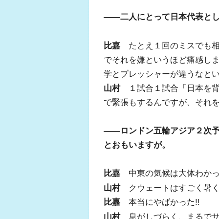
――二人にとって日本代表と
比嘉
たとえ１回のミスでも相
でそれを嫌というほど痛感し
学とプレッシャーが違うなと
山村
１試合１試合「日本を背
で緊張もするんですが、それ
――ロンドン五輪アジア２次
とおもいますが。
比嘉
中東の気候は大体わかっ
山村
クウェートはすごく暑く
比嘉
本当にやばかった!!
山村
息がしづらく、まるでサ