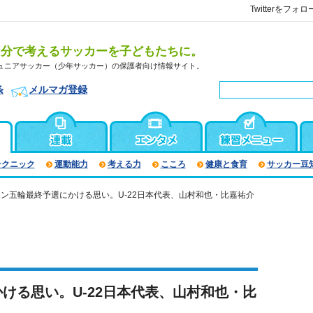
Twitterをフォロ
自分で考えるサッカーを子どもたちに。
ュニアサッカー（少年サッカー）の保護者向け情報サイト。
条
メルマガ登録
テクニック
運動能力
考える力
こころ
健康と食育
サッカー豆
ン五輪最終予選にかける思い。U-22日本代表、山村和也・比嘉祐介
ける思い。U-22日本代表、山村和也・比