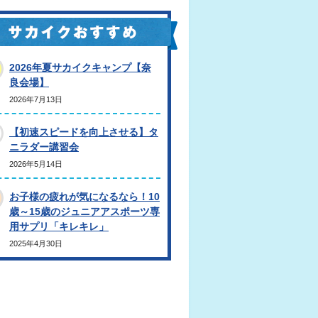
2026年夏サカイクキャンプ【奈
良会場】
2026年7月13日
【初速スピードを向上させる】タ
ニラダー講習会
2026年5月14日
お子様の疲れが気になるなら！10
歳～15歳のジュニアアスポーツ専
用サプリ「キレキレ」
2025年4月30日