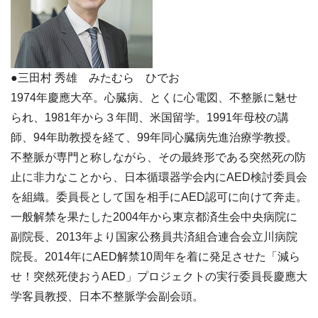
●三田村 秀雄 みたむら ひでお
1974年慶應大卒。心臓病、とくに心電図、不整脈に魅せ
られ、1981年から３年間、米国留学。1991年母校の講
師、94年助教授を経て、99年同心臓病先進治療学教授。
不整脈が専門と称しながら、その最終形である突然死の防
止に非力なことから、日本循環器学会内にAED検討委員会
を組織。委員長として国を相手にAED認可に向けて奔走。
一般解禁を果たした2004年から東京都済生会中央病院に
副院長、2013年より国家公務員共済組合連合会立川病院
院長。2014年にAED解禁10周年を着に発足させた「減ら
せ！突然死使おうAED」プロジェクトの実行委員長慶應大
学客員教授、日本不整脈学会副会頭。